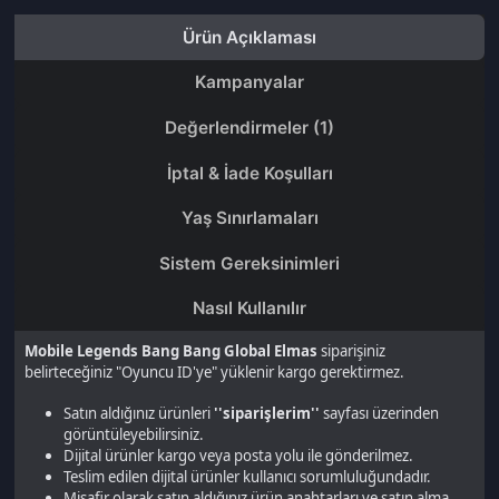
Yaş Sınırlamaları
Sistem Gereksinimleri
Nasıl Kullanılır
Mobile Legends Bang Bang Global Elmas
siparişiniz
belirteceğiniz "Oyuncu ID'ye" yüklenir kargo gerektirmez.
Satın aldığınız ürünleri
''siparişlerim''
sayfası üzerinden
görüntüleyebilirsiniz.
Dijital ürünler kargo veya posta yolu ile gönderilmez.
Teslim edilen dijital ürünler kullanıcı sorumluluğundadır.
Misafir olarak satın aldığınız ürün anahtarları ve satın alma
detayı
SMS & E-mail
ile gönderilecektir.
Dijital ürünlerde, Mesafeli Satışlar Yönetmeliği’nin 15.
maddesi uyarınca ürün iadesi ve iptali yapılamaz.
devamını oku...
Son gezdiğin ürünler