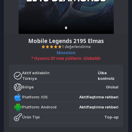
Mobile Legends 2195 Elmas
Moonton
* Oyuncu ID'nize yüklenir. Globaldir
Aktif edilebilir:
Ülke
Türkiye
kontrolü
Bölge
Global
1 değerlendirme
Platform: IOS
Aktifleştirme rehberi
Platform: Android
Aktifleştirme rehberi
Ürün Tipi
Top-up
Nasıl Kullanılır
Listeme ekle
Benzer Ürünler