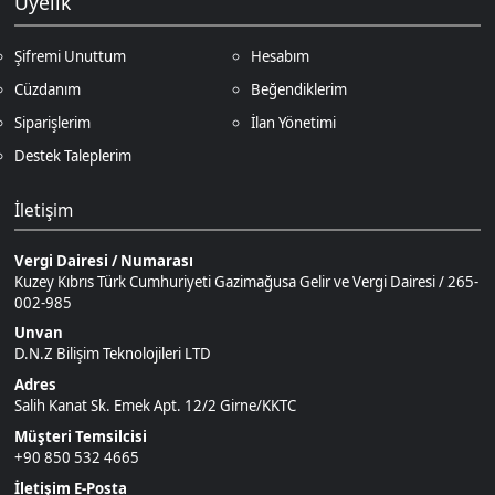
Salih Kanat Sk. Emek Apt. 12/2 Girne/KKTC
Müşteri Temsilcisi
+90 850 532 4665
İletişim E-Posta
Ödeme Yöntemleri
© 2026
DNZGame
. Tüm Hakları
Bir
D.N.Z Bilişim Teknolojileri LTD
0
0.00
Saklıdır.
İştirakidir.
Tedarik Aşamasında
TL
Keşfet
Kategoriler
Sepetim
Destek
Hesabım