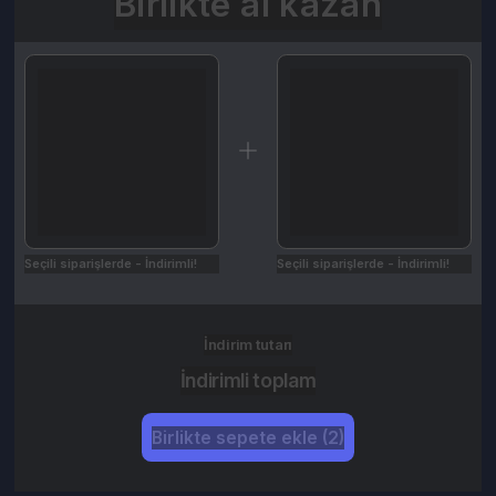
Seçili siparişlerde - İndirimli!
Seçili siparişlerde - İndirimli!
İndirim tutarı
İndirimli toplam
Birlikte sepete ekle (2)
Ürün Açıklaması
Kampanyalar
Değerlendirmeler (1)
İptal & İade Koşulları