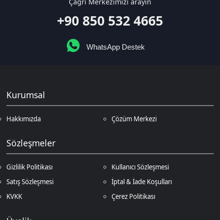
Gizlilik Politikası
Kullanıcı Sözleşmesi
Satış Sözleşmesi
İptal & İade Koşulları
KVKK
Çerez Politikası
Üyelik
Şifremi Unuttum
Hesabım
Cüzdanım
Beğendiklerim
Siparişlerim
İlan Yönetimi
Destek Taleplerim
İletişim
Vergi Dairesi / Numarası
Kuzey Kıbrıs Türk Cumhuriyeti Gazimağusa Gelir ve Vergi Dairesi / 265-
002-985
Unvan
D.N.Z Bilişim Teknolojileri LTD
Adres