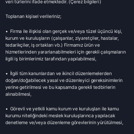
• İlgili tüm kanunlardan ve ikincil düzenlemelerden
doğan/doğabilecek yasal ve düzenleyici gereksinimlerin
yerine getirilmesi ve bu kapsamda gerekli tedbirlerin
alınabilmesi,
• Görevli ve yetkili kamu kurum ve kuruluşları ile kamu
kurumu niteliğindeki meslek kuruluşlarınca yapılacak
denetleme ve/veya düzenleme görevlerinin yürütülmesi,
• Yargı organlarının ve/veya idari makamların istediği bilgi
ve belge taleplerinin yerine getirilmesi,
• Firmamız ve firmaya bağlı tüm merkez ve birimlerde
sunulan ürün ve hizmetlerin kullanım şekline ilişkin
listeleme, raporlama, doğrulama analiz çalışması yapmak,
bu hususta istatistiki ve bilimsel bilgiler üretmek, buna
bağlı olarak ürün ve hizmetlerimizi geliştirmek, ürün ve
hizmetlerimize ilişkin memnuniyeti arttırmak ve bu
kapsamda kullanıcıya ilişkin özelleştirmelerde bulunmak,