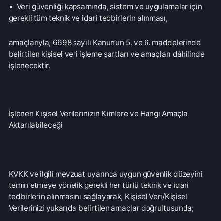
KVKK ve ilgili mevzuat uyarınca uygun güvenlik düzeyini
temin etmeye yönelik gerekli her türlü teknik ve idari
tedbirlerin alınmasını sağlayarak, Kişisel Veri/Kişisel
Verilerinizi yukarıda belirtilen amaçlar doğrultusunda;
-İlgili diğer mevzuat hükümlerinin izin verdiği kişi/kurum ve
kuruluşlar,
-Özel sigorta şirketleri, bankalar,
-Doğrudan/dolaylı yurtiçi/yurtdışı hissedarlarımız,
-Bağlı ortaklıklarımız ve/veya iştiraklerimiz,
-Danışmanlar,
-İş ortakları,