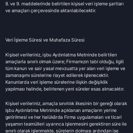
yaşamın teamülleri uyarınca işlenmesini gerektiren süre ile
sınırlı olarak işlenmekte, sürelerin dolması ardından ise
silinmekte, yok edilmekte veya anonim hale getirilmektedir.
İlgili Kişinin Hakları ve Bu Haklarını Kullanması
İlgili kişi olarak, Kanunun ilgili kişinin haklarını düzenleyen
11. maddesi kapsamındaki taleplerinizi “Veri Sorumlusuna
Başvuru Usul ve Esasları Hakkında Tebliğe” göre “Serbest
Liman ve Bölge Posta Kutusu No: 1070 Gazimağusa / KKTC
” adresine yazılı olarak veya destek@dnzgame.com e-
posta adresine elektronik ortamdan iletmek suretiyle
sayılan haklarını kullanabilecektir. Bu konuda daha
kapsamlı düzenleme “Kişisel Veri Başvuru ve Yanıt
Prosedürü” ve “Kişisel Verilerin Korunması ve İşlenmesi
Politikası” nda yapılmıştır.