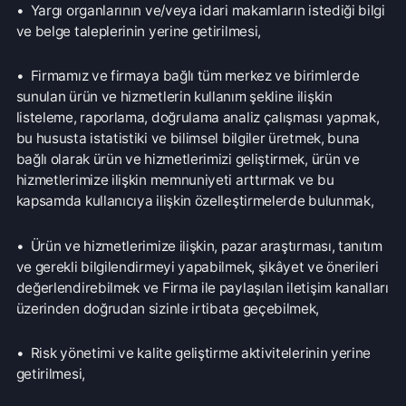
• Ürün ve hizmetlerimize ilişkin, pazar araştırması, tanıtım
ve gerekli bilgilendirmeyi yapabilmek, şikâyet ve önerileri
değerlendirebilmek ve Firma ile paylaşılan iletişim kanalları
üzerinden doğrudan sizinle irtibata geçebilmek,
• Risk yönetimi ve kalite geliştirme aktivitelerinin yerine
getirilmesi,
• Veri güvenliği kapsamında, sistem ve uygulamalar için
gerekli tüm teknik ve idari tedbirlerin alınması,
amaçlarıyla, 6698 sayılı Kanun’un 5. ve 6. maddelerinde
belirtilen kişisel veri işleme şartları ve amaçları dâhilinde
işlenecektir.
İşlenen Kişisel Verilerinizin Kimlere ve Hangi Amaçla
Aktarılabileceği