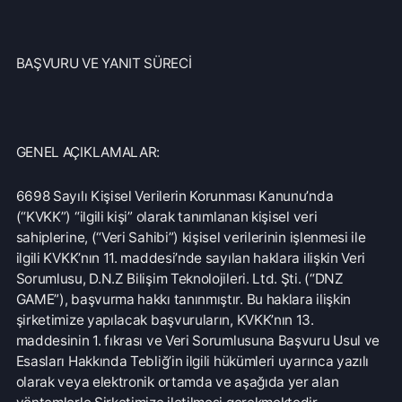
BAŞVURU YÖNTEMLERİ:
Kişisel Verilerin Korunması Kanunu kapsamında şirketimize
yapılacak başvurularda, 10.03.2018 tarih, 30356 sayılı
Resmi Gazete’de yayımlanarak yürürlüğe giren Veri
Sorumlusuna Başvuru Usul ve Esasları Hakkında Tebliğ’in
5. maddesi uyarınca, veri sahibine ilişkin ad, soyad ve
başvuru yazılı ise imza, Türkiye Cumhuriyeti vatandaşları
için T.C. kimlik numarası, yabancılar için uyruğu, pasaport
numarası veya varsa kimlik numarası, tebligata esas
yerleşim yeri veya iş yeri adresi, varsa bildirime esas
elektronik posta adresi, telefon ve faks numarası ve talep
konusu bilgilerinin bulunması zorunludur.
Yazılı Başvurular: