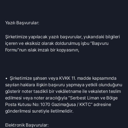
• 5070 sayılı Elektronik İmza Kanunu’nda tanımlı olan
“güvenli elektronik imza” sertifikasına sahip bir elektronik
ya da mobil imza ile imzalanarak, “Şirketimiz Kayıtlı
Elektronik Posta (KEP) adresi olan “……………..” adresine
gönderilmesi suretiyle,
• Başvuruda bulunan ilgili kişiye ait ve bu ilgili kişi
tarafından Şirketimize daha önce bildirilen ve Şirketimiz
sisteminde kayıtlı bulunan elektronik posta adresine
gönderilmesi suretiyle,
• Şirketimiz tarafından başvuru amacına yönelik
geliştirilmiş bir yazılım ya da uygulamanın kullanılması
suretiyle iletilmelidir. (Bu aşamada, Şirketimiz tarafından
bu yöne ilişkin geliştirilen bir yazılım ya da uygulama
bulunmamaktadır.)