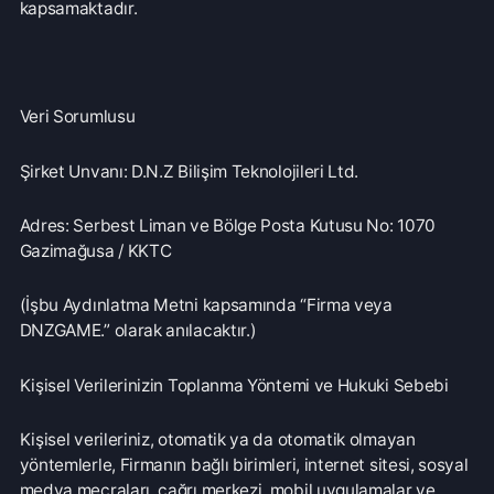
Veri Sorumlusu
Şirket Unvanı: D.N.Z Bilişim Teknolojileri Ltd.
Adres: Serbest Liman ve Bölge Posta Kutusu No: 1070
Gazimağusa / KKTC
(İşbu Aydınlatma Metni kapsamında “Firma veya
DNZGAME.” olarak anılacaktır.)
Kişisel Verilerinizin Toplanma Yöntemi ve Hukuki Sebebi
Kişisel verileriniz, otomatik ya da otomatik olmayan
yöntemlerle, Firmanın bağlı birimleri, internet sitesi, sosyal
medya mecraları, çağrı merkezi, mobil uygulamalar ve
benzeri vasıtalarla sözlü, yazılı ya da elektronik olarak
toplanabilecektir. Kişisel verileriniz, Firma ile ilişkiniz
devam ettiği müddetçe oluşturularak ve güncellenerek
işlenebilecek ve hem dijital hem de fiziki ortamda
muhafaza altında tutulabilecektir.