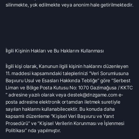
BAŞVURU VE YANIT SÜRECİ
GENEL AÇIKLAMALAR:
6698 Sayılı Kişisel Verilerin Korunması Kanunu’nda
(“KVKK”) “ilgili kişi” olarak tanımlanan kişisel veri
sahiplerine, (“Veri Sahibi”) kişisel verilerinin işlenmesi ile
ilgili KVKK’nın 11. maddesi’nde sayılan haklara ilişkin Veri
Sorumlusu, D.N.Z Bilişim Teknolojileri. Ltd. Şti. (“DNZ
GAME”), başvurma hakkı tanınmıştır. Bu haklara ilişkin
şirketimize yapılacak başvuruların, KVKK’nın 13.
maddesinin 1. fıkrası ve Veri Sorumlusuna Başvuru Usul ve
Esasları Hakkında Tebliğ’in ilgili hükümleri uyarınca yazılı
olarak veya elektronik ortamda ve aşağıda yer alan
yöntemlerle Şirketimize iletilmesi gerekmektedir.