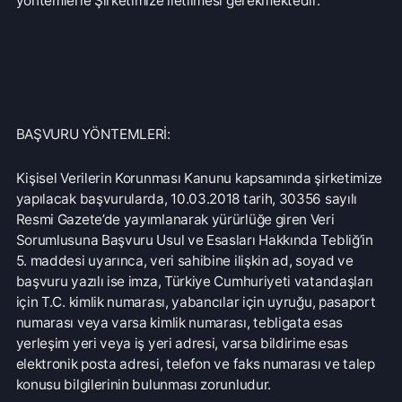
Şirketimize yapılacak yazılı başvurular, yukarıdaki bilgileri
içeren ve eksiksiz olarak doldurulmuş işbu “Başvuru
Formu”nun ıslak imzalı bir kopyasının,
• Şirketimize şahsen veya KVKK 11. madde kapsamında
sayılan haklara ilişkin başvuru yapmaya yetkili olunduğunu
gösterir noter tasdikli bir vekâletname ile vekaleten teslim
edilmesi veya noter aracılığıyla “Serbest Liman ve Bölge
Posta Kutusu No: 1070 Gazimağusa / KKTC” adresine
gönderilmesi suretiyle iletilmelidir.
Elektronik Başvurular:
Şirketimize yapılacak elektronik başvurular, yukarıdaki
bilgileri içeren ve eksiksiz olarak doldurulmuş işbu
“Başvuru Formu”nun,