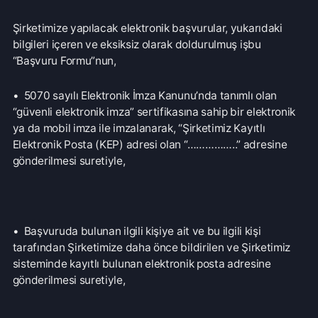
Tarafımıza iletilmiş olan başvurularınız, talebinizin
niteliğine göre, talebinizin şirketimize ulaştığı tarihten
itibaren “en kısa sürede ve en geç otuz gün içinde” etkin,
hukuka ve dürüstlük kurallarına uygun bir şekilde
sonuçlandırılacak ve yazılı veya elektronik ortamda
cevaplanacaktır.
Şirketimiz tarafından başvurunuzla ilgili herhangi bir
eksikliğin tespit edilmesi halinde, bu eksikliğin tarafınıza
bildirilmesinden itibaren en geç yedi (7) gün içerisinde
eksikliğin tarafınızca giderilmemesi halinde, talebiniz,
şirketimiz tarafından eksiklik giderilene kadar askıya
alınacaktır.
Ancak, işlemin ayrıca bir maliyeti gerektirmesi halinde, Veri
Sorumlusuna Başvuru Usul ve Esasları Hakkında Tebliğ’ in
7. maddesi uyarınca, on sayfaya kadar ücret alınmayacak;
on sayfanın üzerindeki her sayfa için ise 1,00 Türk Lirası
işlem ücreti alınacaktır.