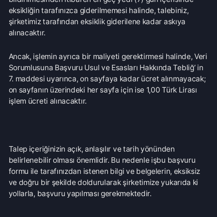
Aklınıza takılan bir soru mu var?
Çözüm Merkezine bağlanın
veya
Çağrı Merkezimizi arayın
+90 850 532 4665
WhatsApp Destek
Kurumsal
Hakkımızda
Çözüm Merkezi
Sözleşmeler