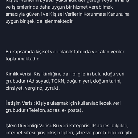
toplanmaktadır:
Kimlik Verisi: Kişi kimliğine dair bilgilerin bulunduğu veri
grubudur (Ad soyad, TCKN, doğum yeri, doğum tarihi,
cinsiyet, vergi no, uyruk).
İletişim Verisi: Kişiye ulaşmak için kullanılabilecek veri
grubudur (Telefon, adres, e- posta).
İşlem Güvenliği Verisi: Bu veri kategorisi IP adresi bilgileri,
internet sitesi giriş çıkış bilgileri, şifre ve parola bilgileri gibi
veri türlerini ifade etmektedir. (Çerez bilgileri)
Toplanan kişisel verileriniz;
• Firma ile ilişkisi olan gerçek ve/veya tüzel üçüncü kişi,
kurum ve kuruluşların (çalışanlar, ziyaretçiler, hastalar,
tedarikçiler, iş ortakları vb.) Firmamız ürün ve
hizmetlerinden yararlanabilmeleri için gerekli çalışmaların
ilgili iş birimlerimiz tarafından yapılabilmesi,