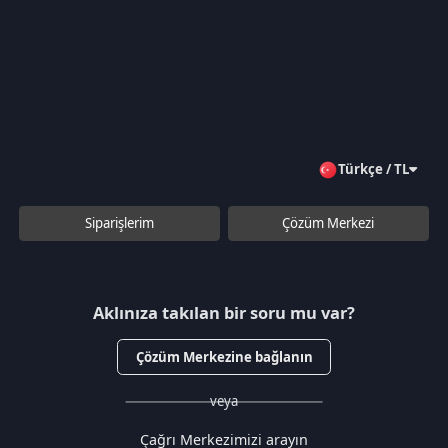
Gizlilik Politikası
Kullanıcı Sözleşmesi
Satış Sözleşmesi
İptal & İade Koşulları
KVKK
Çerez Politikası
Üyelik
Şifremi Unuttum
Hesabım
Cüzdanım
Beğendiklerim
Siparişlerim
İlan Yönetimi
Destek Taleplerim
İletişim
Vergi Dairesi / Numarası
Kuzey Kıbrıs Türk Cumhuriyeti Gazimağusa Gelir ve Vergi Dairesi / 265-
002-985
Unvan
D.N.Z Bilişim Teknolojileri LTD
Adres
Salih Kanat Sk. Emek Apt. 12/2 Girne/KKTC