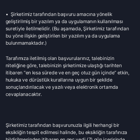
Talep içeriğinizin açık, anlaşılır ve tarih yönünden
belirlenebilir olması önemlidir. Bu nedenle işbu başvuru
formu ile tarafınızdan istenen bilgi ve belgelerin, eksiksiz
ve doğru bir şekilde doldurularak şirketimize yukarıda ki
yollarla, başvuru yapılması gerekmektedir.
Türkçe / TL
Siparişlerim
Çözüm Merkezi