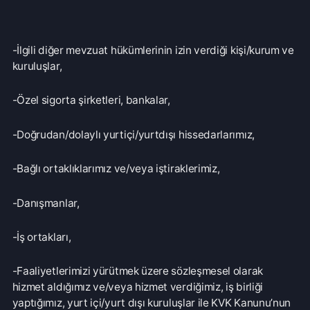
-Faaliyetlerimizi yürütmek üzere sözleşmesel olarak
hizmet aldığımız ve/veya hizmet verdiğimiz, iş birliği
yaptığımız, yurt içi/yurt dışı kuruluşlar ile KVK Kanunu’nun
8. ve 9. maddelerinde belirtilen kişisel veri işleme şartları
ve amaçları çerçevesinde aktarılabilecektir.
Veri İşleme Süresi ve Muhafaza Süresi
Kişisel verileriniz, işbu Aydınlatma Metninde belirtilen
amaçlarla sınırlı olmak üzere; Firmamızın tabi olduğu, ilgili
tüm kanun ve sair yasal mevzuatta yer alan veri işleme ve
zamanaşımı sürelerine riayet edilerek işlenecektir.
Kanunlarda veri işleme sürelerine ilişkin değişiklik
yapılması halinde, belirlenen yeni süreler esas alınacaktır.
Kişisel verileriniz, amaçla sınırlılık ilkesinin bir gereği olarak
işbu Aydınlatma Metninde açıklanan amaçların yerine
getirilmesi ve her halükârda Firma uygulamaları ve ticari