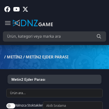
/
METIN2
/
METIN2 EJDER PARASI
Metin2 Ejder Parası
Yalnızca Stoktakiler