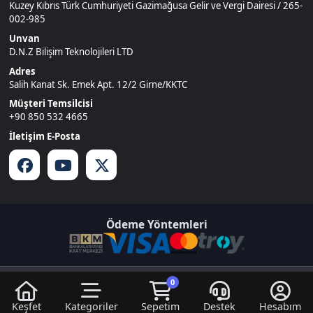
© 2026
DNZGame
. Tüm Hakları
Bir
D.N.Z Bilişim Teknolojileri LTD
0
Saklıdır.
İştirakidir.
Keşfet
Kategoriler
Sepetim
Destek
Hesabım