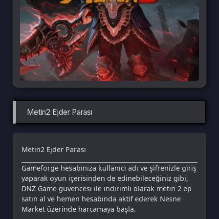
Metin2 Ejder Parası
Metin2 Ejder Parası
Gameforge hesabınıza kullanıcı adı ve şifrenizle giriş
yaparak oyun içerisinden de edinebileceğiniz gibi,
DNZ Game güvencesi ile indirimli olarak metin 2 ep
satın al ve hemen hesabında aktif ederek Nesne
Market üzerinde harcamaya başla.
Hemen sitemiz üzerinden 7/24 otomatik teslim
edilen metin 2 ep al ve hesabına yüklemesini
tamamlayarak alışverişe başla!
Metin2 Ejder Parası
yani EP, Metin2`nin oyun içi kullanılan para
birimidir. DNZGame'den
ucuz EP
satın alarak oyun içinde