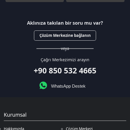
WhatsApp Destek
Kurumsal
Hakkımızda
Çözüm Merkezi
Sözleşmeler
Gizlilik Politikası
Kullanıcı Sözleşmesi
Satış Sözleşmesi
İptal & İade Koşulları
KVKK
Çerez Politikası
Üyelik
Şifremi Unuttum
Hesabım
Cüzdanım
Beğendiklerim
Siparişlerim
İlan Yönetimi