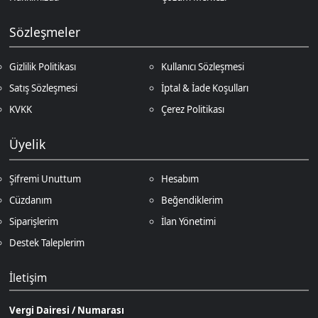
Destek Taleplerim
İletişim
Vergi Dairesi / Numarası
Kuzey Kıbrıs Türk Cumhuriyeti Gazimağusa Gelir ve Vergi Dairesi / 265-
002-985
Unvan
D.N.Z Bilişim Teknolojileri LTD
Adres
Salih Kanat Sk. Emek Apt. 12/2 Girne/KKTC
Müşteri Temsilcisi
+90 850 532 4665
İletişim E-Posta
Ödeme Yöntemleri