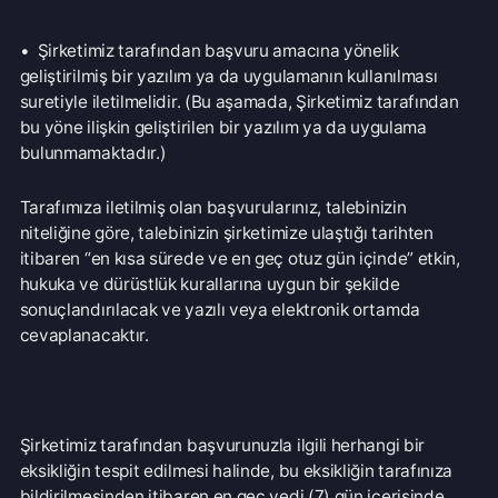
Talep içeriğinizin açık, anlaşılır ve tarih yönünden
belirlenebilir olması önemlidir. Bu nedenle işbu başvuru
formu ile tarafınızdan istenen bilgi ve belgelerin, eksiksiz
ve doğru bir şekilde doldurularak şirketimize yukarıda ki
yollarla, başvuru yapılması gerekmektedir.
Türkçe / TL
Siparişlerim
Çözüm Merkezi