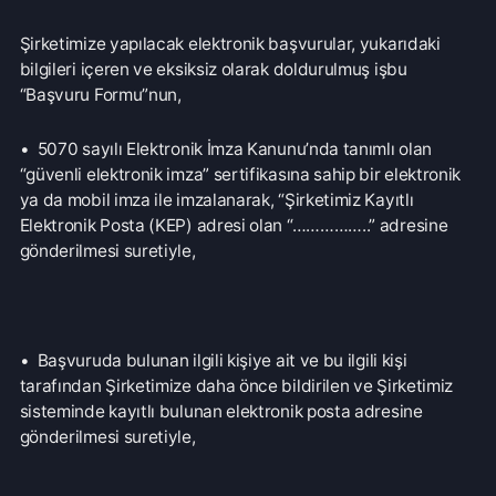
Tarafımıza iletilmiş olan başvurularınız, talebinizin
niteliğine göre, talebinizin şirketimize ulaştığı tarihten
itibaren “en kısa sürede ve en geç otuz gün içinde” etkin,
hukuka ve dürüstlük kurallarına uygun bir şekilde
sonuçlandırılacak ve yazılı veya elektronik ortamda
cevaplanacaktır.
Şirketimiz tarafından başvurunuzla ilgili herhangi bir
eksikliğin tespit edilmesi halinde, bu eksikliğin tarafınıza
bildirilmesinden itibaren en geç yedi (7) gün içerisinde
eksikliğin tarafınızca giderilmemesi halinde, talebiniz,
şirketimiz tarafından eksiklik giderilene kadar askıya
alınacaktır.
Ancak, işlemin ayrıca bir maliyeti gerektirmesi halinde, Veri
Sorumlusuna Başvuru Usul ve Esasları Hakkında Tebliğ’ in
7. maddesi uyarınca, on sayfaya kadar ücret alınmayacak;
on sayfanın üzerindeki her sayfa için ise 1,00 Türk Lirası
işlem ücreti alınacaktır.