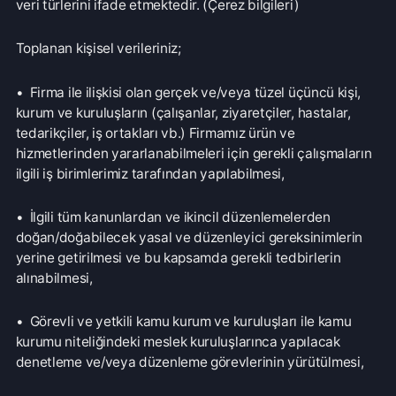
• İlgili tüm kanunlardan ve ikincil düzenlemelerden
doğan/doğabilecek yasal ve düzenleyici gereksinimlerin
yerine getirilmesi ve bu kapsamda gerekli tedbirlerin
alınabilmesi,
• Görevli ve yetkili kamu kurum ve kuruluşları ile kamu
kurumu niteliğindeki meslek kuruluşlarınca yapılacak
denetleme ve/veya düzenleme görevlerinin yürütülmesi,
• Yargı organlarının ve/veya idari makamların istediği bilgi
ve belge taleplerinin yerine getirilmesi,
• Firmamız ve firmaya bağlı tüm merkez ve birimlerde
sunulan ürün ve hizmetlerin kullanım şekline ilişkin
listeleme, raporlama, doğrulama analiz çalışması yapmak,
bu hususta istatistiki ve bilimsel bilgiler üretmek, buna
bağlı olarak ürün ve hizmetlerimizi geliştirmek, ürün ve
hizmetlerimize ilişkin memnuniyeti arttırmak ve bu
kapsamda kullanıcıya ilişkin özelleştirmelerde bulunmak,