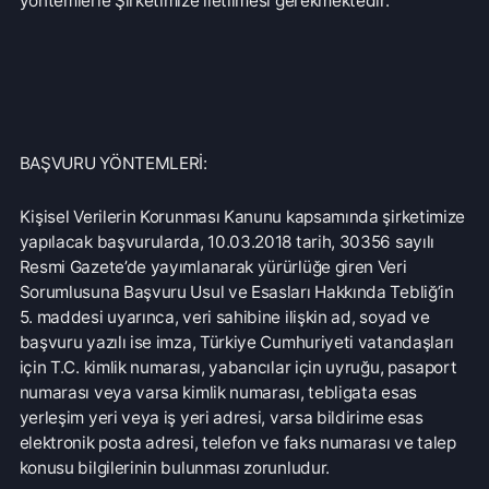
Şirketimize yapılacak yazılı başvurular, yukarıdaki bilgileri
içeren ve eksiksiz olarak doldurulmuş işbu “Başvuru
Formu”nun ıslak imzalı bir kopyasının,
• Şirketimize şahsen veya KVKK 11. madde kapsamında
sayılan haklara ilişkin başvuru yapmaya yetkili olunduğunu
gösterir noter tasdikli bir vekâletname ile vekaleten teslim
edilmesi veya noter aracılığıyla “Serbest Liman ve Bölge
Posta Kutusu No: 1070 Gazimağusa / KKTC” adresine
gönderilmesi suretiyle iletilmelidir.
Elektronik Başvurular:
Şirketimize yapılacak elektronik başvurular, yukarıdaki
bilgileri içeren ve eksiksiz olarak doldurulmuş işbu
“Başvuru Formu”nun,