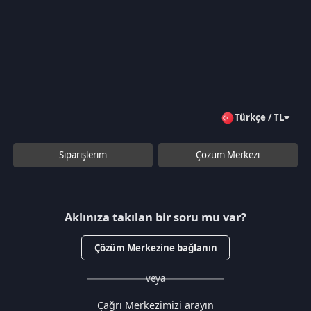
Gizlilik Politikası
Kullanıcı Sözleşmesi
Satış Sözleşmesi
İptal & İade Koşulları
KVKK
Çerez Politikası
Üyelik
Şifremi Unuttum
Hesabım
Cüzdanım
Beğendiklerim
Siparişlerim
İlan Yönetimi
Destek Taleplerim
İletişim
Vergi Dairesi / Numarası
Kuzey Kıbrıs Türk Cumhuriyeti Gazimağusa Gelir ve Vergi Dairesi / 265-
002-985
Unvan
D.N.Z Bilişim Teknolojileri LTD
Adres
Salih Kanat Sk. Emek Apt. 12/2 Girne/KKTC