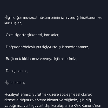
-Faaliyetlerimizi yürütmek üzere sözleşmesel olarak
hizmet aldığımız ve/veya hizmet verdiğimiz, iş birliği
yaptığımız, yurt içi/yurt dışı kuruluşlar ile KVK Kanunu’nun
8. ve 9. maddelerinde belirtilen kişisel veri işleme şartları
ve amaçları çerçevesinde aktarılabilecektir.
Veri İşleme Süresi ve Muhafaza Süresi
Kişisel verileriniz, işbu Aydınlatma Metninde belirtilen
amaçlarla sınırlı olmak üzere; Firmamızın tabi olduğu, ilgili
tüm kanun ve sair yasal mevzuatta yer alan veri işleme ve
zamanaşımı sürelerine riayet edilerek işlenecektir.
Kanunlarda veri işleme sürelerine ilişkin değişiklik
yapılması halinde, belirlenen yeni süreler esas alınacaktır.
Kişisel verileriniz, amaçla sınırlılık ilkesinin bir gereği olarak
işbu Aydınlatma Metninde açıklanan amaçların yerine
getirilmesi ve her halükârda Firma uygulamaları ve ticari