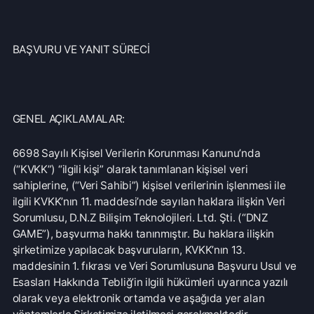
BAŞVURU YÖNTEMLERİ:
Kişisel Verilerin Korunması Kanunu kapsamında şirketimize
yapılacak başvurularda, 10.03.2018 tarih, 30356 sayılı
Resmi Gazete’de yayımlanarak yürürlüğe giren Veri
Sorumlusuna Başvuru Usul ve Esasları Hakkında Tebliğ’in
5. maddesi uyarınca, veri sahibine ilişkin ad, soyad ve
başvuru yazılı ise imza, Türkiye Cumhuriyeti vatandaşları
için T.C. kimlik numarası, yabancılar için uyruğu, pasaport
numarası veya varsa kimlik numarası, tebligata esas
yerleşim yeri veya iş yeri adresi, varsa bildirime esas
elektronik posta adresi, telefon ve faks numarası ve talep
konusu bilgilerinin bulunması zorunludur.
Yazılı Başvurular: