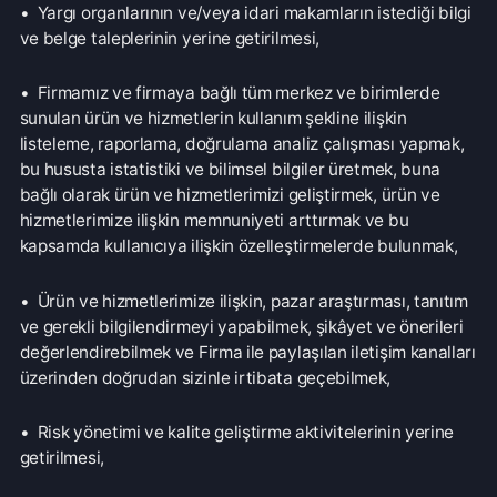
• Ürün ve hizmetlerimize ilişkin, pazar araştırması, tanıtım
ve gerekli bilgilendirmeyi yapabilmek, şikâyet ve önerileri
değerlendirebilmek ve Firma ile paylaşılan iletişim kanalları
üzerinden doğrudan sizinle irtibata geçebilmek,
• Risk yönetimi ve kalite geliştirme aktivitelerinin yerine
getirilmesi,
• Veri güvenliği kapsamında, sistem ve uygulamalar için
gerekli tüm teknik ve idari tedbirlerin alınması,
amaçlarıyla, 6698 sayılı Kanun’un 5. ve 6. maddelerinde
belirtilen kişisel veri işleme şartları ve amaçları dâhilinde
işlenecektir.
İşlenen Kişisel Verilerinizin Kimlere ve Hangi Amaçla
Aktarılabileceği