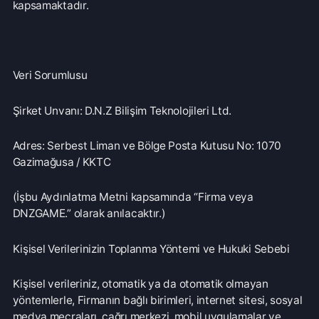
Veri Sorumlusu
Şirket Unvanı: D.N.Z Bilişim Teknolojileri Ltd.
Adres: Serbest Liman ve Bölge Posta Kutusu No: 1070
Gazimağusa / KKTC
(İşbu Aydınlatma Metni kapsamında “Firma veya
DNZGAME.” olarak anılacaktır.)
Kişisel Verilerinizin Toplanma Yöntemi ve Hukuki Sebebi
Kişisel verileriniz, otomatik ya da otomatik olmayan
yöntemlerle, Firmanın bağlı birimleri, internet sitesi, sosyal
medya mecraları, çağrı merkezi, mobil uygulamalar ve
benzeri vasıtalarla sözlü, yazılı ya da elektronik olarak
toplanabilecektir. Kişisel verileriniz, Firma ile ilişkiniz
devam ettiği müddetçe oluşturularak ve güncellenerek
işlenebilecek ve hem dijital hem de fiziki ortamda
muhafaza altında tutulabilecektir.