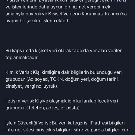
toplanmaktadır:
Kimlik Verisi: Kişi kimliğine dair bilgilerin bulunduğu veri
grubudur (Ad soyad, TCKN, doğum yeri, doğum tarihi,
cinsiyet, vergi no, uyruk).
İletişim Verisi: Kişiye ulaşmak için kullanılabilecek veri
grubudur (Telefon, adres, e- posta).
İşlem Güvenliği Verisi: Bu veri kategorisi IP adresi bilgileri,
internet sitesi giriş çıkış bilgileri, şifre ve parola bilgileri gibi
veri türlerini ifade etmektedir. (Çerez bilgileri)
Toplanan kişisel verileriniz;
• Firma ile ilişkisi olan gerçek ve/veya tüzel üçüncü kişi,
kurum ve kuruluşların (çalışanlar, ziyaretçiler, hastalar,
tedarikçiler, iş ortakları vb.) Firmamız ürün ve
hizmetlerinden yararlanabilmeleri için gerekli çalışmaların
ilgili iş birimlerimiz tarafından yapılabilmesi,