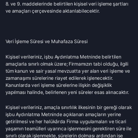
yaşamın teamülleri uyarınca işlenmesini gerektiren süre ile
sınırlı olarak işlenmekte, sürelerin dolması ardından ise
silinmekte, yok edilmekte veya anonim hale getirilmektedir.
İlgili Kişinin Hakları ve Bu Haklarını Kullanması
İlgili kişi olarak, Kanunun ilgili kişinin haklarını düzenleyen
11. maddesi kapsamındaki taleplerinizi “Veri Sorumlusuna
Başvuru Usul ve Esasları Hakkında Tebliğe” göre “Serbest
Liman ve Bölge Posta Kutusu No: 1070 Gazimağusa / KKTC
” adresine yazılı olarak veya destek@dnzgame.com e-
posta adresine elektronik ortamdan iletmek suretiyle
sayılan haklarını kullanabilecektir. Bu konuda daha
kapsamlı düzenleme “Kişisel Veri Başvuru ve Yanıt
Prosedürü” ve “Kişisel Verilerin Korunması ve İşlenmesi
Politikası” nda yapılmıştır.