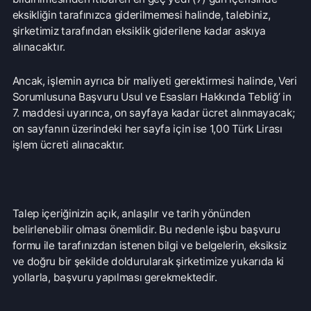
Aklınıza takılan bir soru mu var?
Çözüm Merkezine bağlanın
veya
Çağrı Merkezimizi arayın
+90 850 532 4665
WhatsApp Destek
Kurumsal
Hakkımızda
Çözüm Merkezi
Sözleşmeler