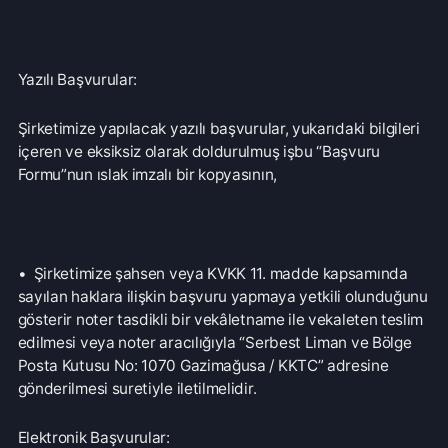
• 5070 sayılı Elektronik İmza Kanunu’nda tanımlı olan
“güvenli elektronik imza” sertifikasına sahip bir elektronik
ya da mobil imza ile imzalanarak, “Şirketimiz Kayıtlı
Elektronik Posta (KEP) adresi olan “……………..” adresine
gönderilmesi suretiyle,
• Başvuruda bulunan ilgili kişiye ait ve bu ilgili kişi
tarafından Şirketimize daha önce bildirilen ve Şirketimiz
sisteminde kayıtlı bulunan elektronik posta adresine
gönderilmesi suretiyle,
• Şirketimiz tarafından başvuru amacına yönelik
geliştirilmiş bir yazılım ya da uygulamanın kullanılması
suretiyle iletilmelidir. (Bu aşamada, Şirketimiz tarafından
bu yöne ilişkin geliştirilen bir yazılım ya da uygulama
bulunmamaktadır.)