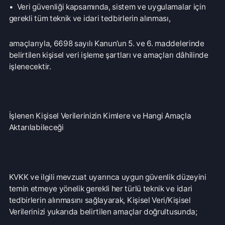
KVKK ve ilgili mevzuat uyarınca uygun güvenlik düzeyini
temin etmeye yönelik gerekli her türlü teknik ve idari
tedbirlerin alınmasını sağlayarak, Kişisel Veri/Kişisel
Verilerinizi yukarıda belirtilen amaçlar doğrultusunda;
-İlgili diğer mevzuat hükümlerinin izin verdiği kişi/kurum ve
kuruluşlar,
-Özel sigorta şirketleri, bankalar,
-Doğrudan/dolaylı yurtiçi/yurtdışı hissedarlarımız,
-Bağlı ortaklıklarımız ve/veya iştiraklerimiz,
-Danışmanlar,
-İş ortakları,