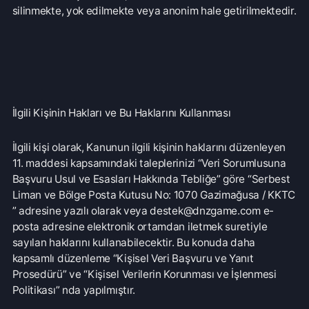
BAŞVURU VE YANIT SÜRECİ
GENEL AÇIKLAMALAR:
6698 Sayılı Kişisel Verilerin Korunması Kanunu’nda
(“KVKK”) “ilgili kişi” olarak tanımlanan kişisel veri
sahiplerine, (“Veri Sahibi”) kişisel verilerinin işlenmesi ile
ilgili KVKK’nın 11. maddesi’nde sayılan haklara ilişkin Veri
Sorumlusu, D.N.Z Bilişim Teknolojileri. Ltd. Şti. (“DNZ
GAME”), başvurma hakkı tanınmıştır. Bu haklara ilişkin
şirketimize yapılacak başvuruların, KVKK’nın 13.
maddesinin 1. fıkrası ve Veri Sorumlusuna Başvuru Usul ve
Esasları Hakkında Tebliğ’in ilgili hükümleri uyarınca yazılı
olarak veya elektronik ortamda ve aşağıda yer alan
yöntemlerle Şirketimize iletilmesi gerekmektedir.