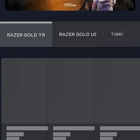
RAZER GOLD USD
TÜMÜ
RAZER GOLD TR
VALORANT EU WEST
LEAGUE OF LEGEN
TÜMÜ
VALORANT