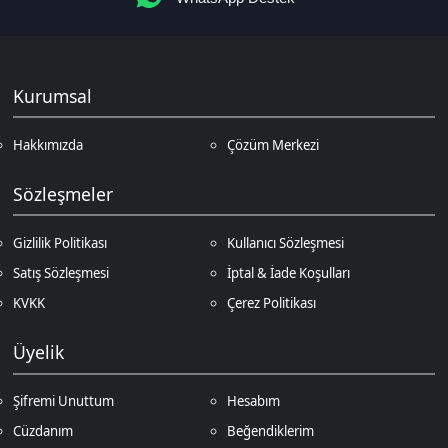
Üyelik
Şifremi Unuttum
Hesabım
Cüzdanım
Beğendiklerim
Siparişlerim
İlan Yönetimi
Destek Taleplerim
İletişim
Vergi Dairesi / Numarası
Kuzey Kıbrıs Türk Cumhuriyeti Gazimağusa Gelir ve Vergi Dairesi / 265-
002-985
Unvan
D.N.Z Bilişim Teknolojileri LTD
Adres
Salih Kanat Sk. Emek Apt. 12/2 Girne/KKTC
Müşteri Temsilcisi
+90 850 532 4665
İletişim E-Posta