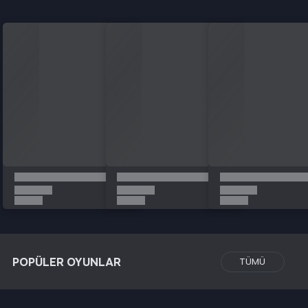
POPÜLER OYUNLAR
TÜMÜ
Türkçe / TL
Siparişlerim
Çözüm Merkezi
Aklınıza takılan bir soru mu var?