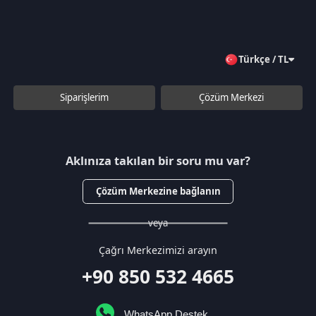
Çözüm Merkezine bağlanın
veya
Çağrı Merkezimizi arayın
+90 850 532 4665
WhatsApp Destek
Kurumsal
Hakkımızda
Çözüm Merkezi
Sözleşmeler
Gizlilik Politikası
Kullanıcı Sözleşmesi
Satış Sözleşmesi
İptal & İade Koşulları
KVKK
Çerez Politikası