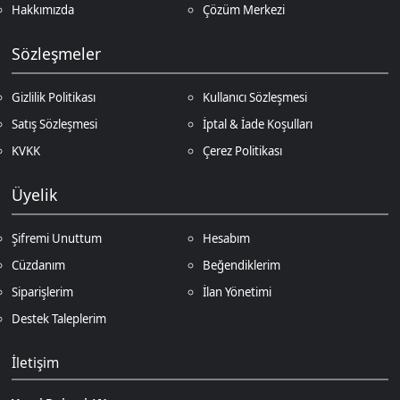
Üyelik
Şifremi Unuttum
Hesabım
Cüzdanım
Beğendiklerim
Siparişlerim
İlan Yönetimi
Destek Taleplerim
İletişim
Vergi Dairesi / Numarası
Kuzey Kıbrıs Türk Cumhuriyeti Gazimağusa Gelir ve Vergi Dairesi / 265-
002-985
Unvan
D.N.Z Bilişim Teknolojileri LTD
Adres
Salih Kanat Sk. Emek Apt. 12/2 Girne/KKTC
Müşteri Temsilcisi
+90 850 532 4665
İletişim E-Posta