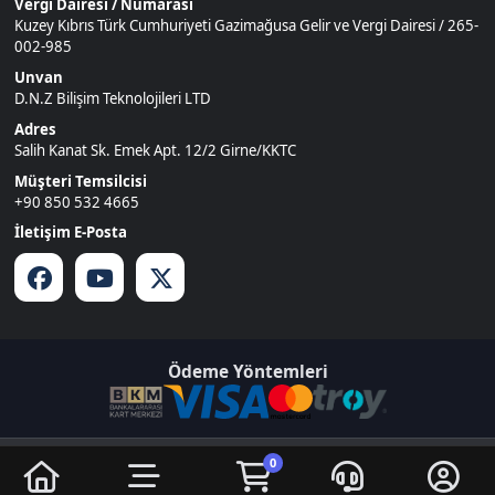
Ödeme Yöntemleri
© 2026
DNZGame
. Tüm Hakları
Bir
D.N.Z Bilişim Teknolojileri LTD
0
Saklıdır.
İştirakidir.
Keşfet
Kategoriler
Sepetim
Destek
Hesabım