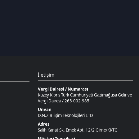
İletişim
Vergi Dairesi / Numarası
Kuzey Kıbrıs Türk Cumhuriyeti Gazimağusa Gelir ve
Vergi Dairesi / 265-002-985
Unvan
D.N.Z Bilişim Teknolojileri LTD
Adres
Salih Kanat Sk. Emek Apt. 12/2 Girne/KKTC
Müşteri Temsilcisi
+90 850 532 4665
İletişim E-Posta