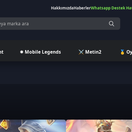
Hakkımızda
Haberler
Whatsapp Destek Hattı
Çekilişler
Ç
✵ Mobile Legends
⚔️ Metin2
🥇 Oyuncu Pazar