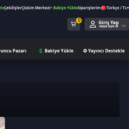
özüm Merkezi
+ Bakiye Yükle
Siparişlerim
Türkçe / TL
0
Giriş Yap
veya üye ol
ı
💲 Bakiye Yükle
✪ Yayıncı Destekle