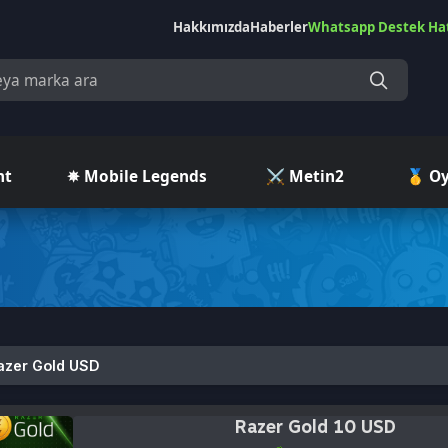
Hakkımızda
Haberler
Whatsapp Destek Hattı
Çekilişler
Ç
✵ Mobile Legends
⚔️ Metin2
🥇 Oyuncu Pazar
old USD
Razer Gold 10 USD
(0)