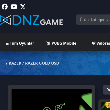
≣ Tüm Oyunlar
☠️ PUBG Mobile
𖤍 Valorant
/
RAZER
/
RAZER GOLD USD
Razer G