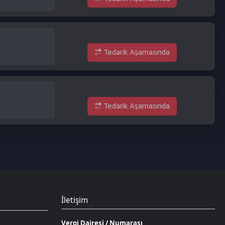
Tedarik Aşamasında
Tedarik Aşamasında
İletişim
Vergi Dairesi / Numarası
Kuzey Kıbrıs Türk Cumhuriyeti Gazimağusa Gelir ve
Vergi Dairesi / 265-002-985
Unvan
D.N.Z Bilişim Teknolojileri LTD
Adres
Salih Kanat Sk. Emek Apt. 12/2 Girne/KKTC