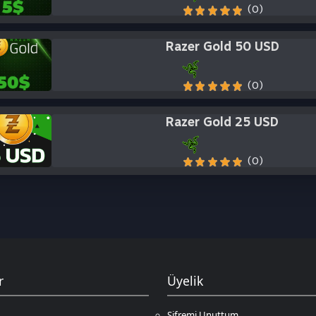
(0)
Razer Gold 25 USD
(0)
Üyelik
Şifremi Unuttum
Hesabım
Cüzdanım
Beğendiklerim
Siparişlerim
İlan Yönetimi