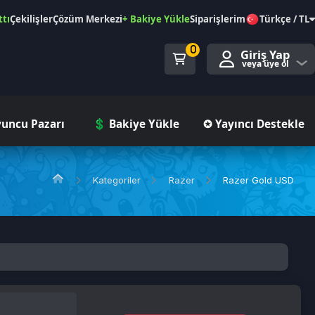
özüm Merkezi
+ Bakiye Yükle
Siparişlerim
Türkçe / TL
0
Giriş Yap
veya üye ol
ı
💲 Bakiye Yükle
✪ Yayıncı Destekle
Kategoriler
Razer
Razer Gold USD
Tedarik Aşamasında