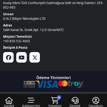
Ödeme Yöntemleri
© 2026
DNZGame
. Tüm Hakları
Bir
D.N.Z Bilişim Teknolojileri LTD
0
Saklıdır.
İştirakidir.
Keşfet
Kategoriler
Sepetim
Destek
Hesabım