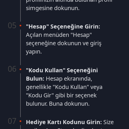
"Hesap" Seçeneğine Girin:
Açılan menüden "Hesap"
seçeneğine dokunun ve giriş
yapın.
"Kodu Kullan" Seçeneğini
Bulun:
Hesap ekranında,
genellikle "Kodu Kullan" veya
"Kodu Gir" gibi bir seçenek
bulunur. Buna dokunun.
Hediye Kartı Kodunu Girin:
Size
verilen App Store hediye kartının
üzerindeki kodu dikkatlice girin.
Kodu Onaylayın:
Kodu girdikten