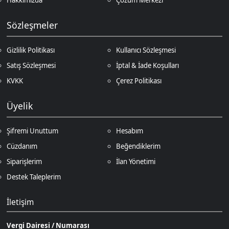
Cüzdanım
Beğendiklerim
Siparişlerim
İlan Yönetimi
Destek Taleplerim
İletişim
Vergi Dairesi / Numarası
Kuzey Kıbrıs Türk Cumhuriyeti Gazimağusa Gelir ve Vergi Dairesi / 265-
002-985
Unvan
D.N.Z Bilişim Teknolojileri LTD
Adres
Salih Kanat Sk. Emek Apt. 12/2 Girne/KKTC
Müşteri Temsilcisi
+90 850 532 4665
İletişim E-Posta