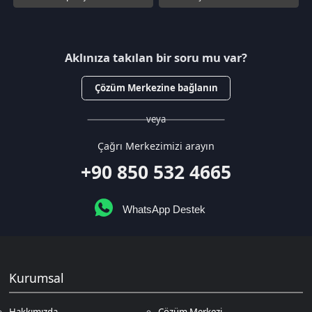
+90 850 532 4665
WhatsApp Destek
Kurumsal
Hakkımızda
Çözüm Merkezi
Sözleşmeler
Gizlilik Politikası
Kullanıcı Sözleşmesi
Satış Sözleşmesi
İptal & İade Koşulları
KVKK
Çerez Politikası
Üyelik
Şifremi Unuttum
Hesabım