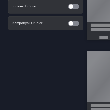
Dünyada oyuncunun oynadığı Mobile Legends Bang Bang en sevilen mobil oyu
legends elmas nasıl satın alınır? En ucuz fiyatta elmas DNZGame'de satışta! U
almak için siteye giriş yapılır. Mobile Legends kategorisinden istenilen elmas 