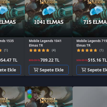
35
Mobile Legends 1041
Mobile Legends 715
Mo
Elmas TR
Elmas TR
El
(4)
(1)
7 TL
709.22 TL
515.16 TL
899.99 TL
599.99 TL
499
kle
Sepete Ekle
Sepete Ekle