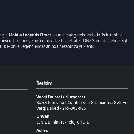
İletişim
Vergi Dairesi / Numarası
Kuzey Kıbrıs Türk Cumhuriyeti Gazimağusa Gelir ve
Vergi Dairesi / 265-002-985
Unvan
D.N.Z Bilişim Teknolojileri LTD
Adres
Salih Kanat Sk. Emek Apt. 12/2 Girne/KKTC
Müşteri Temsilcisi
+90 850 532 4665
İletişim E-Posta