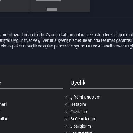
Üyelik
Şifremi Unuttum
Hesabım
Cüzdanım
Beğendiklerim
Siparişlerim
İlan Yönetimi
Destek Taleplerim
Ödeme Yöntemleri