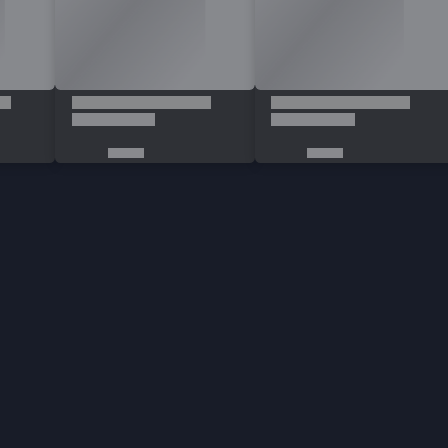
egends Elmas
satın almak gerekmektedir. Peki mobile
ürkiye'nin en büyük e-ticaret sitesi DNZGame'den elmas satın
egend elmas anında hesabınıza yüklenir.