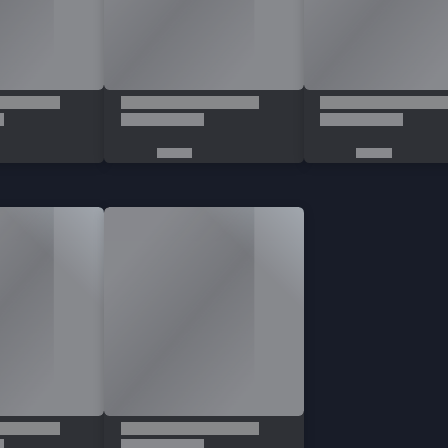
nlardan biridir. Oyun içi kahramanlara ve kostümlere sahip olmak için
Mobile L
ygun fiyat ve güvenilir alışveriş hizmeti ile anında teslimat garantisi mevcuttur. T
paketini seçilir ve açılan pencerede oyuncu ID ve 4 haneli server ID girilir. Mobile L