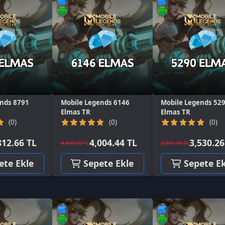
91
Mobile Legends 6146
Mobile Legends 5290
Mo
Elmas TR
Elmas TR
El
(0)
(0)
6 TL
4,004.44 TL
3,530.26 TL
4,499.99 TL
3,999.99 TL
2,9
kle
Sepete Ekle
Sepete Ekle