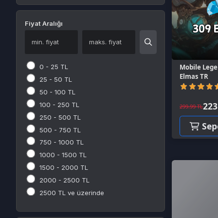
Mobile Legends 30
0 - 25 TL
Marvel Entertainment
Elmas TR
FIFA Mobile
25 - 50 TL
Gameforge
(0)
Supercell
50 - 100 TL
Milli Piyango
223.54 T
100 - 250 TL
299.99 TL
Tencent
250 - 500 TL
Sepete E
Switch
500 - 750 TL
GOG.COM
750 - 1000 TL
Microsoft Store
1000 - 1500 TL
uPlay
1500 - 2000 TL
Rockstar Games Launcher
2000 - 2500 TL
Appstore
2500 TL ve üzerinde
Rockstar Games
İndirimli Ürünler
Kampanyalı Ürünler