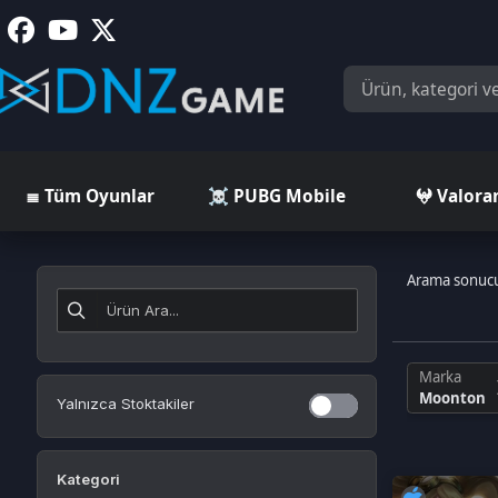
≣ Tüm Oyunlar
☠️ PUBG Mobile
𖤍 Valorant
Arama sonucunda
19
Marka
Moonton
Yalnızca Stoktakiler
Kategori
Mobile Legends Bang Bang TR