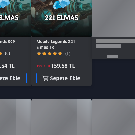
9
Mobile Legends 221
Elmas TR
(1)
L
159.58 TL
199.99 TL
kle
Sepete Ekle