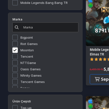
Marka
Bigpoint
Riot Games
Mobile Legends 87
Moonton
Elmas TR
Tencent
(0)
NTTGame
5,812.6
Oasis Games
6,499.99 TL
Nfinity Games
Sepete E
Tencent Games
Razer
Rokogame
Roblox Corporation
Ürün Çeşidi
Joymax
Top-up
Gamegami
Valve Corporation
Platformlar
Tinder