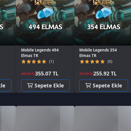
bile Legends 494
Mobile Legends 354
mas TR
Elmas TR
(1)
(0)
355.07 TL
255.92 TL
.99 TL
399.99 TL
Sepete Ekle
Sepete Ekle