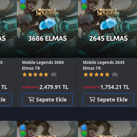
bile Legends 3686
Mobile Legends 2645
mas TR
Elmas TR
(0)
(0)
2,479.91 TL
1,754.21 TL
99.99 TL
2,299.99 TL
Sepete Ekle
Sepete Ekle