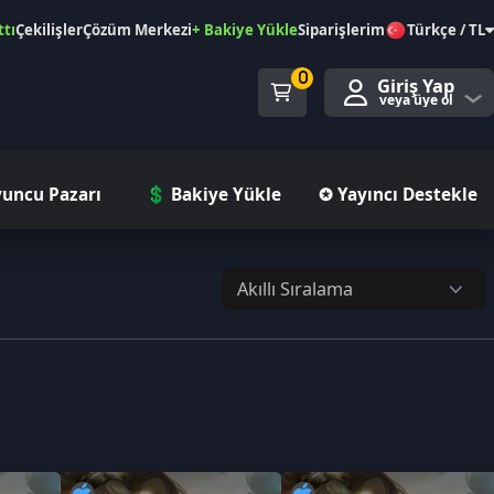
özüm Merkezi
+ Bakiye Yükle
Siparişlerim
Türkçe / TL
0
Giriş Yap
veya üye ol
ı
💲 Bakiye Yükle
✪ Yayıncı Destekle