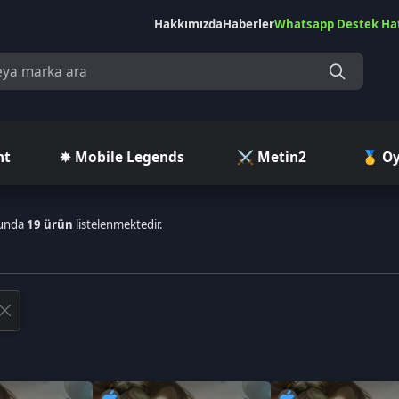
Hakkımızda
Haberler
Whatsapp Destek Hattı
Çekilişler
Ç
✵ Mobile Legends
⚔️ Metin2
🥇 Oyuncu Pazar
 ürün
listelenmektedir.