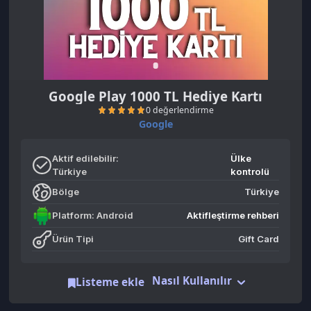
Google Play 1000 TL Hediye Kartı
Google
Aktif edilebilir:
Ülke
Türkiye
kontrolü
Bölge
Türkiye
0 değerlendirme
Platform: Android
Aktifleştirme rehberi
Ürün Tipi
Gift Card
Nasıl Kullanılır
Listeme ekle
Benzer Ürünler