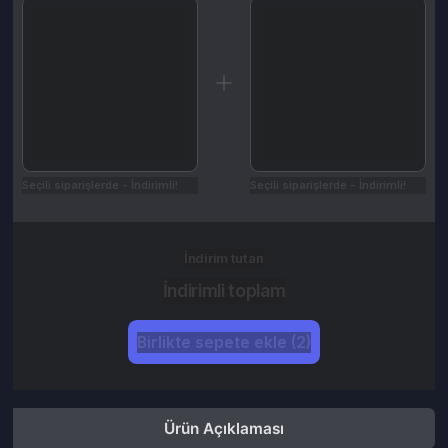
Seçili siparişlerde - İndirimli!
Seçili siparişlerde - İndirimli!
İndirim tutarı
İndirimli toplam
Birlikte sepete ekle (2)
Ürün Açıklaması
Kampanyalar
Değerlendirmeler (0)
İptal & İade Koşulları
Nasıl Kullanılır