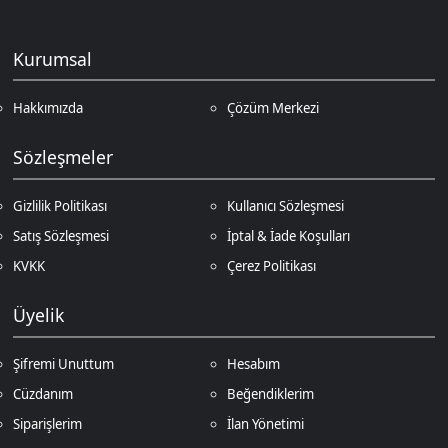
Üyelik
Şifremi Unuttum
Hesabım
Cüzdanım
Beğendiklerim
Siparişlerim
İlan Yönetimi
Destek Taleplerim
İletişim
Vergi Dairesi / Numarası
Kuzey Kıbrıs Türk Cumhuriyeti Gazimağusa Gelir ve Vergi Dairesi / 265-
002-985
Unvan
D.N.Z Bilişim Teknolojileri LTD
Adres
Salih Kanat Sk. Emek Apt. 12/2 Girne/KKTC
Müşteri Temsilcisi
+90 850 532 4665
İletişim E-Posta