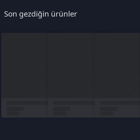
Türkçe / TL
Siparişlerim
Çözüm Merkezi
Aklınıza takılan bir soru mu var?
Çözüm Merkezine bağlanın