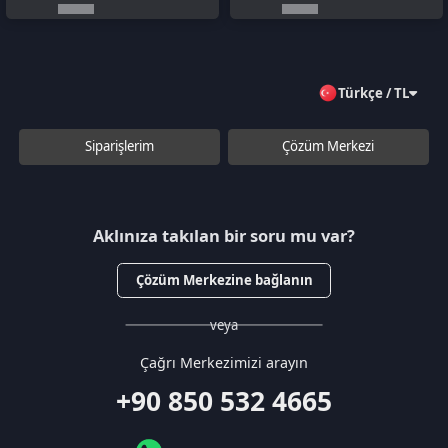
veya
Çağrı Merkezimizi arayın
+90 850 532 4665
WhatsApp Destek
Kurumsal
Hakkımızda
Çözüm Merkezi
Sözleşmeler
Gizlilik Politikası
Kullanıcı Sözleşmesi
Satış Sözleşmesi
İptal & İade Koşulları
KVKK
Çerez Politikası