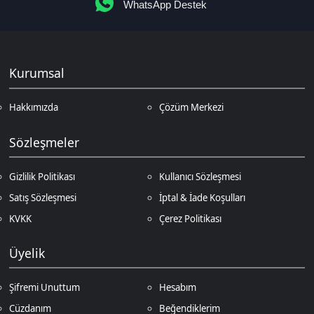
Üyelik
Şifremi Unuttum
Hesabım
Cüzdanım
Beğendiklerim
Siparişlerim
İlan Yönetimi
Destek Taleplerim
İletişim
Vergi Dairesi / Numarası
Kuzey Kıbrıs Türk Cumhuriyeti Gazimağusa Gelir ve Vergi Dairesi / 265-
002-985
Unvan
D.N.Z Bilişim Teknolojileri LTD
Adres
Salih Kanat Sk. Emek Apt. 12/2 Girne/KKTC
Müşteri Temsilcisi
+90 850 532 4665
İletişim E-Posta