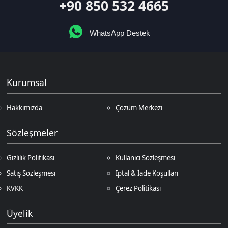
Kurumsal
Hakkımızda
Çözüm Merkezi
Sözleşmeler
Gizlilik Politikası
Kullanıcı Sözleşmesi
Satış Sözleşmesi
İptal & İade Koşulları
KVKK
Çerez Politikası
Üyelik
Şifremi Unuttum
Hesabım
Cüzdanım
Beğendiklerim
Siparişlerim
İlan Yönetimi
Destek Taleplerim
İletişim