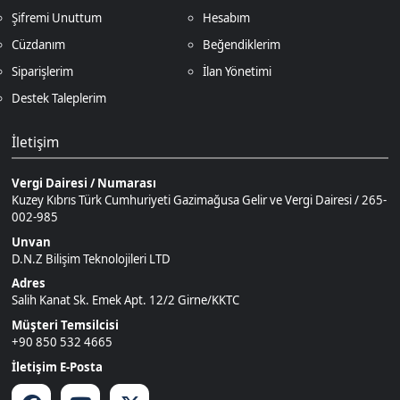
Vergi Dairesi / Numarası
Kuzey Kıbrıs Türk Cumhuriyeti Gazimağusa Gelir ve Vergi Dairesi / 265-
002-985
Unvan
D.N.Z Bilişim Teknolojileri LTD
Adres
Salih Kanat Sk. Emek Apt. 12/2 Girne/KKTC
Müşteri Temsilcisi
+90 850 532 4665
İletişim E-Posta
Ödeme Yöntemleri
© 2026
DNZGame
. Tüm Hakları
Bir
D.N.Z Bilişim Teknolojileri LTD
0
Saklıdır.
İştirakidir.
Keşfet
Kategoriler
Sepetim
Destek
Hesabım