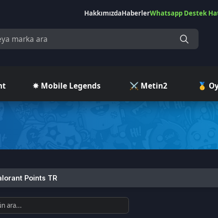
Hakkımızda
Haberler
Whatsapp Destek Hattı
Çekilişler
Ç
✵ Mobile Legends
⚔️ Metin2
🥇 Oyuncu Pazar
t Points TR