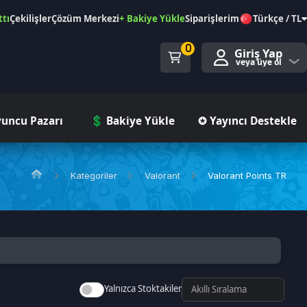
özüm Merkezi
+ Bakiye Yükle
Siparişlerim
Türkçe / TL
0
Giriş Yap
veya üye ol
ı
💲 Bakiye Yükle
✪ Yayıncı Destekle
Kategoriler
Valorant
Valorant Points TR
Yalnızca Stoktakiler