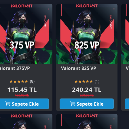
nt 375VP
Valorant 825 VP
Valorant 170
(8)
(1)
15.45 TL
240.24 TL
480.7
120.00 TL
250.00 TL
500.00
Sepete Ekle
Sepete Ekle
Sepet