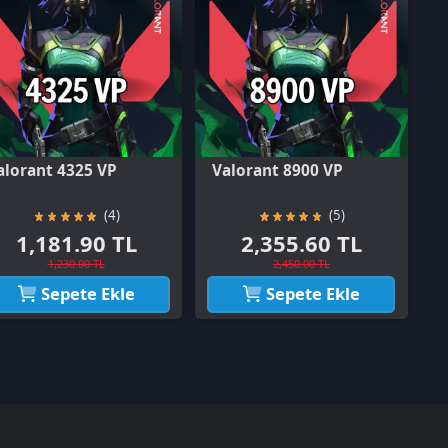
t 4325 VP
Valorant 8900 VP
(4)
(5)
181.90 TL
2,355.60 TL
1,230.00 TL
2,450.00 TL
Sepete Ekle
Sepete Ekle
Üyelik
Şifremi Unuttum
Hesabım
Cüzdanım