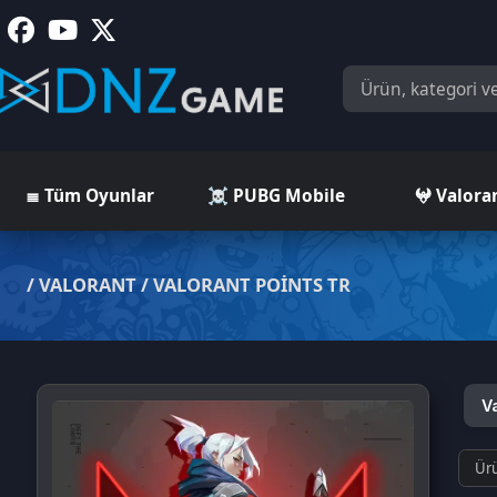
≣ Tüm Oyunlar
☠️ PUBG Mobile
𖤍 Valorant
/
VALORANT
/
VALORANT POINTS TR
Valoran