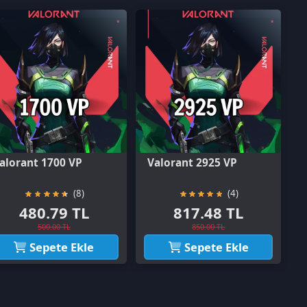
0 VP
Valorant 2925 VP
(8)
(4)
9 TL
817.48 TL
 TL
850.00 TL
e Ekle
Sepete Ekle