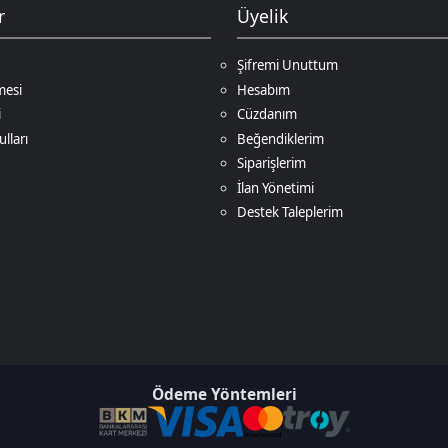
Beğendiklerim
Siparişlerim
İlan Yönetimi
Destek Taleplerim
Ödeme Yöntemleri
Game
. Tüm Hakları Saklıdır.
Bir
D.N.Z Bilişim Teknolojileri LTD
İştirakidir.