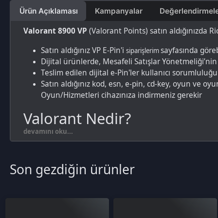
Teslim edilen dijital e-Pin'ler kullanıcı sorumluluğundadır
Satın aldığınız kod, esn, e-pin, cd-key, oyun ve oyun kar
Oyun/Hizmetleri cihazınıza indirmeniz gerekir
Valorant Nedir?
devamını oku...
Valorant, Riot Games tarafından geliştirilen ücretsiz bir FPS
(F
yenmeye çalışırlar. Oyun, stratejik yetenekler, taktiksel oynan
Son gezdiğin ürünler
Valorant VP Nedir, Ne İşe Yarar
Valorant VP (Valorant Points), oyuncuların oyun içi mağazadan 
birimidir. VP, gerçek para karşılığında satın alınır ve oyun iç
Yalnızca gerçek para karşılığında satın alınabilir. VP satın alı
yararlanabilirler. VP'ler, oyuncuların oyun içinde kendilerine
Valorant VP Nasıl Alınır?
Oyun satışı yapan bir web sitesi veya satıcı bulun: Öncelik
mağazasında veya çeşitli üçüncü parti satıcılar tarafında
VP E-Pin'i seçin: Valorant VP E-Pin'leri farklı miktarlarda