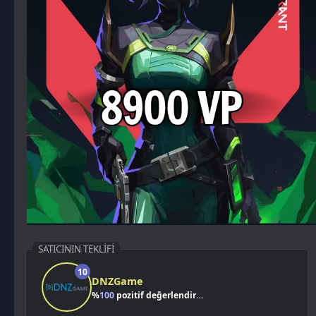
SATICININ TEKLIFI
10
DNZGame
%
100
pozitif değerlendirme
Kazancımı Gör
94,40 TL
%4
2.355,60
TL
2.450,00 TL