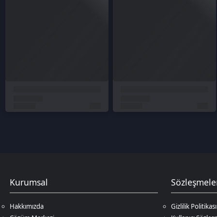
Ödeme yapın: Seçtiğiniz Valorant VP E-Pin'i satın almak 
değişebilir. Ödemeniz tamamlandıktan sonra, VP E-Pin ko
VP E-Pin kodunu kullanın: VP E-Pin kodunuzu oyun içi mağ
Satın Al" seçeneğini tıklayın ve ardından "Kod Ekle" seçen
Valorant VP Fiyatları ve Paketle
Güncel Valorant VP fiyatlarını Valorant kategorisini ziyaret ederek öğremebil
Valorant 475 Points VP
Kurumsal
Sözleşmeler
Valorant 1000 Points VP
Valorant 2050 Points VP
Hakkımızda
Gizlilik Politikası
Valorant 3650 Points VP
Çözüm Merkezi
Kullanıcı Sözleşmesi
Valorant 5350 Points VP
Satış Sözleşmesi
Valorant 11000 Points VP
İptal & İade Koşulları
KVKK
Çerez Politikası