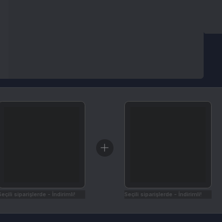
arişlerde - İndirimli!
Seçili siparişlerde - İndirimli!
İptal & İade Koşulları
Yaş Sınırlamaları
Sistem Gereksini
e sitesinden etkinleştireceğiniz E-Pin kodu olarak teslim edilir.
z ek olarak SMS ve e-posta olarak da iletilir.
maddesi uyarınca ürün iadesi ve iptali yapılamaz.