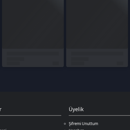
için ödeme yapmanız gerekir. Ödeme yöntemleri, web sitesi veya satı
dunuz e-posta veya mesaj yoluyla size gönderilecektir.
azada kullanarak Valorant VP'lerinizi hesabınıza yükleyebilirsiniz.
eğini seçin. E-Pin kodunuzu girerek Valorant VP'lerinizi hesabınıza yü
ri
irsiniz. Paket bilgisi ise aşağıdaki sunulmuştur.
Üyelik
Şifremi Unuttum
Hesabım
Cüzdanım
Beğendiklerim
Siparişlerim
İlan Yönetimi
Destek Taleplerim