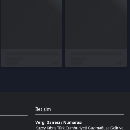
cının kabul ettiği yöntemlere göre
 Bunun için oyun içinde mağazaya gidin, "VP
kleyebilirsiniz.
İletişim
Vergi Dairesi / Numarası
Kuzey Kıbrıs Türk Cumhuriyeti Gazimağusa Gelir ve
Vergi Dairesi / 265-002-985
Unvan
D.N.Z Bilişim Teknolojileri LTD
Adres
Salih Kanat Sk. Emek Apt. 12/2 Girne/KKTC
Müşteri Temsilcisi
+90 850 532 4665
İletişim E-Posta