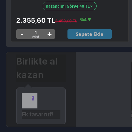
Sepete Ekle
Birlikte al
kazan
Ek tasarruf!
Seçili sip
Ürün Açıklaması
Kampanyalar
Değerlendirmeler (5)
Valorant 8900 VP
(Valorant Points) satın aldığınızda Riot Gam
Satın aldığınız VP E-Pin'i
sayfasında görebilirsini
siparişlerim
Dijital ürünlerde, Mesafeli Satışlar Yönetmeliği’nin 15. 