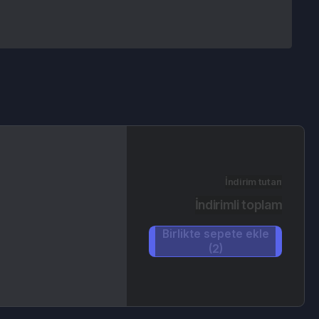
İndirim tutarı
İndirimli toplam
Birlikte sepete ekle
(2)
mleri
Nasıl Kullanılır