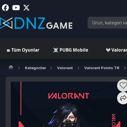
≣ Tüm Oyunlar
☠️ PUBG Mobile
𖤍 Valorant
Kategoriler
Valorant
Valorant Points TR
Valo
R
*
5