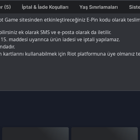
.
tlarını kullanabilmek için Riot platformuna üye olmanız teslim edilen
irst Person Shooter)
oyundur. Oyuncular, farklı karakterlere sahip ajan
ış ve keskin refleksler gerektiren bir oyundur.
?
karakter, silah, kozmetik eşya ve Battle Pass gibi diğer öğeleri satın
indeki mağazada kullanılabilir. Valorant VP, oyun içinde kazanılamaz ve
rken, oyuncular farklı fiyat seçenekleri arasından seçim yapabilirler v
 özgü bir görünüm oluşturmalarına ve oyun deneyimlerini kişiselleştir
le, güvenilir bir oyun satışı yapan web sitesi veya satıcı bulmanız ger
n satışa sunulabilir. Bu noktada BursaGB'ye hoş geldiniz!
 sunulur. İhtiyacınıza ve bütçenize uygun bir miktar seçin.