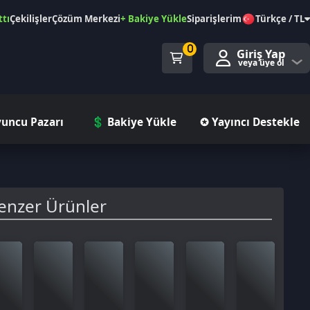
özüm Merkezi
+ Bakiye Yükle
Siparişlerim
Türkçe / TL
0
Giriş Yap
veya üye ol
ı
💲 Bakiye Yükle
✪ Yayıncı Destekle
rünler