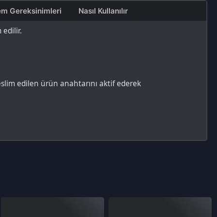
 ürün anahtarını aktif ederek
ları seçerek, takım halinde karşı takımı
 almak için kullandığı sanal bir para
ya başka bir yolla elde edilemez.
e daha fazla VP satın aldıkça indirimlerden
melerine olanak tanır.
ekir. Valorant VP E-Pin'leri, resmi Valorant