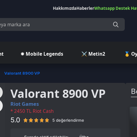
Hakkımızda
Haberler
Whatsapp Destek Hattı
Çekilişler
Ç
✵ Mobile Legends
⚔️ Metin2
🥇 Oyuncu Pazar
rant 8900 VP
Valorant 8900 VP
Benzer Ü
iot Games
 2450 TL Riot Cash
.0
5 değerlendirme
Şurada aktif edilebilir:
Ülke
Türkiye
kısıtlamalarını
görüntüle