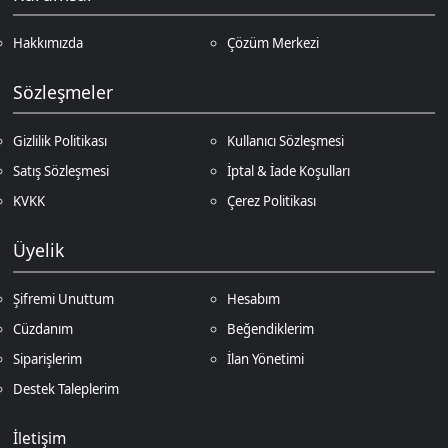
Cüzdanım
Beğendiklerim
Siparişlerim
İlan Yönetimi
Destek Taleplerim
İletişim
Vergi Dairesi / Numarası
Kuzey Kıbrıs Türk Cumhuriyeti Gazimağusa Gelir ve Vergi Dairesi / 265-
002-985
Unvan
D.N.Z Bilişim Teknolojileri LTD
Adres
Salih Kanat Sk. Emek Apt. 12/2 Girne/KKTC
Müşteri Temsilcisi
+90 850 532 4665
İletişim E-Posta