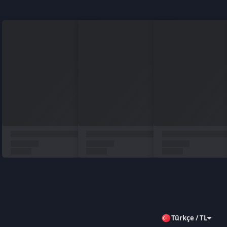
Türkçe / TL
Siparişlerim
Çözüm Merkezi
Aklınıza takılan bir soru mu var?
Çözüm Merkezine bağlanın
veya
Çağrı Merkezimizi arayın