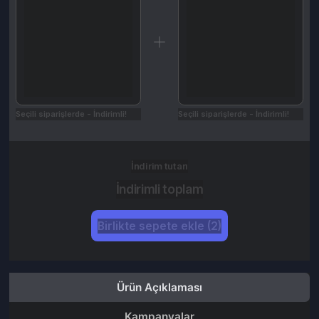
Seçili siparişlerde - İndirimli!
Seçili siparişlerde - İndirimli!
İndirim tutarı
İndirimli toplam
Birlikte sepete ekle (2)
Ürün Açıklaması
Kampanyalar
Değerlendirmeler (0)
İptal & İade Koşulları
Tinder Plus 1 Aylık Abonelik
kodunu
buradan
etkinleştirebilirsiniz.
Hesabınızda aktif bir
gold , plus
üyeliği mevcutsa hesabı silip