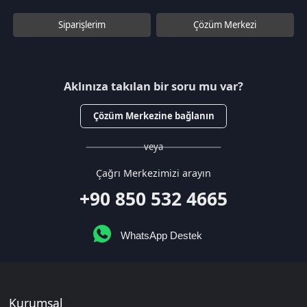
+90 850 532 4665
WhatsApp Destek
Kurumsal
Hakkımızda
Çözüm Merkezi
Sözleşmeler
Gizlilik Politikası
Kullanıcı Sözleşmesi
Satış Sözleşmesi
İptal & İade Koşulları
KVKK
Çerez Politikası
Üyelik
Şifremi Unuttum
Hesabım