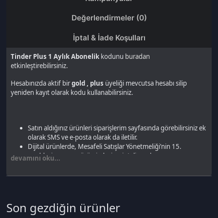
yeniden kayıt olarak kodu kullanabilirsiniz.
Satın aldığınız ürünleri siparişlerim sayfasında görebilirsiniz ek
olarak SMS ve e-posta olarak da iletilir.
Dijital ürünlerde, Mesafeli Satışlar Yönetmeliği’nin 15.
maddesi uyarınca ürün iadesi ve iptali yapılamaz.
devamını oku...
Dijital kart ürünlerinde, platform oyunu ve oyun içi kod
satışlarında, Türk Ticaret Kanunu ilgili maddesi uyarınca, ürün
iadesi yoktur.
Teslim edilen dijital e-Pin'ler kullanıcı sorumluluğundadır.
Dijital ürünler kargo veya posta yolu ile gönderilmez.
Son gezdiğin ürünler