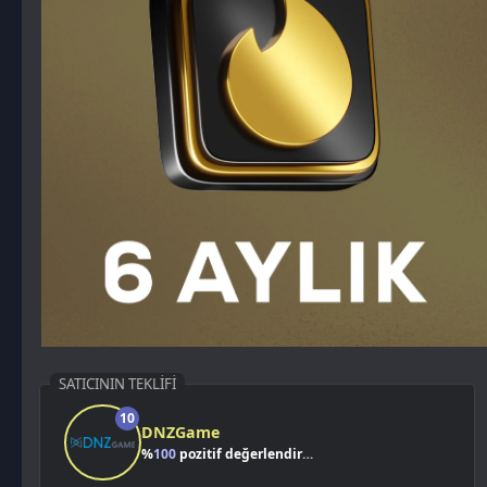
SATICININ TEKLIFI
10
DNZGame
%
100
pozitif değerlendirme
Kazancımı Gör
0,00 TL
1.015,36
TL