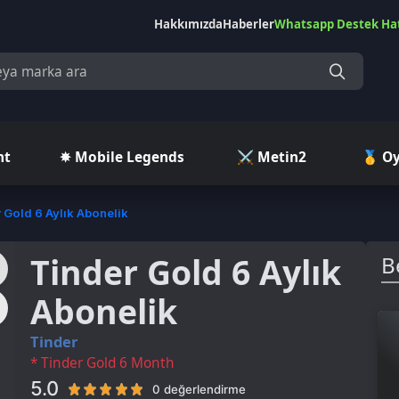
Hakkımızda
Haberler
Whatsapp Destek Hattı
Çekilişler
Ç
✵ Mobile Legends
⚔️ Metin2
🥇 Oyuncu Pazar
 Aylık Abonelik
Tinder Gold 6 Aylık
Benzer Ü
Abonelik
inder
 Tinder Gold 6 Month
.0
0 değerlendirme