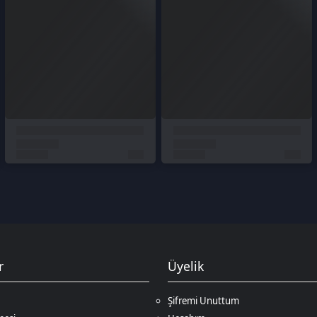
Üyelik
Şifremi Unuttum
Hesabım
Cüzdanım
Beğendiklerim
Siparişlerim
İlan Yönetimi
Destek Taleplerim