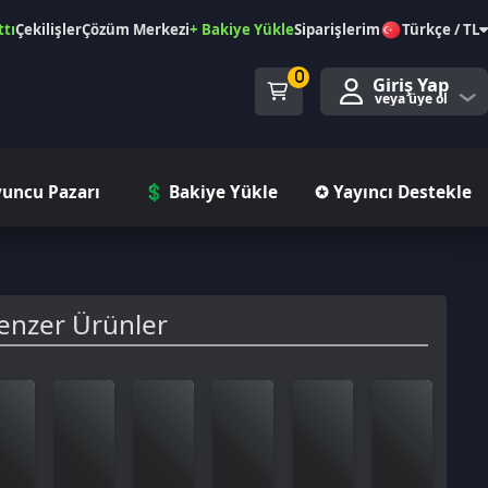
özüm Merkezi
+ Bakiye Yükle
Siparişlerim
Türkçe / TL
0
Giriş Yap
veya üye ol
ı
💲 Bakiye Yükle
✪ Yayıncı Destekle
rünler