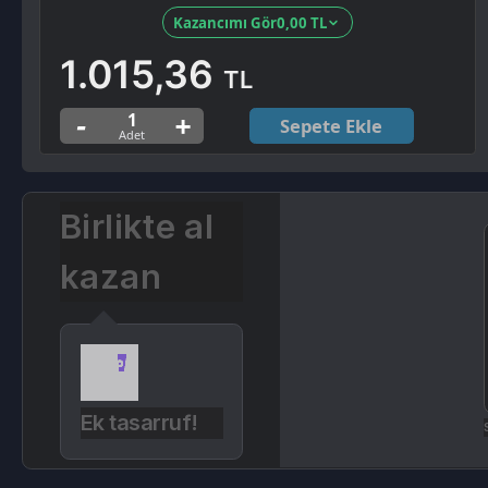
Sepete Ekle
Birlikte al
kazan
Ek tasarruf!
Seçili sip
Ürün Açıklaması
Kampanyalar
Değerlendirmeler (0)
Tinder Gold 6 Aylık Abonelik
kodunu
buradan
etkinleştirebilirsiniz.
Hesabınızda aktif bir
gold , plus
üyeliği mevcutsa hesabı silip yeniden kayıt 