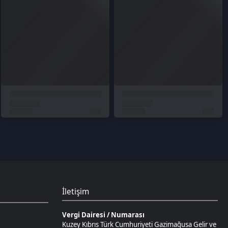
İletişim
Vergi Dairesi / Numarası
Kuzey Kıbrıs Türk Cumhuriyeti Gazimağusa Gelir ve
Vergi Dairesi / 265-002-985
Unvan
D.N.Z Bilişim Teknolojileri LTD
Adres
Salih Kanat Sk. Emek Apt. 12/2 Girne/KKTC
Müşteri Temsilcisi
+90 850 532 4665
İletişim E-Posta