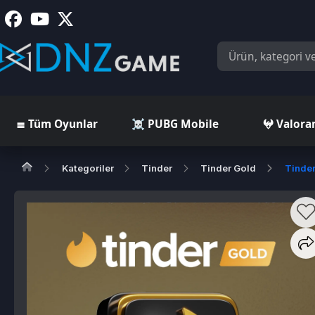
≣ Tüm Oyunlar
☠️ PUBG Mobile
𖤍 Valorant
Kategoriler
Tinder
Tinder Gold
Tinder Gold 6
T
*
5