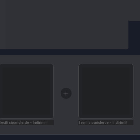
arişlerde - İndirimli!
Seçili siparişlerde - İndirimli!
İptal & İade Koşulları
olarak kodu kullanabilirsiniz.