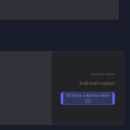
İndirim tutarı
İndirimli toplam
Birlikte sepete ekle
(2)