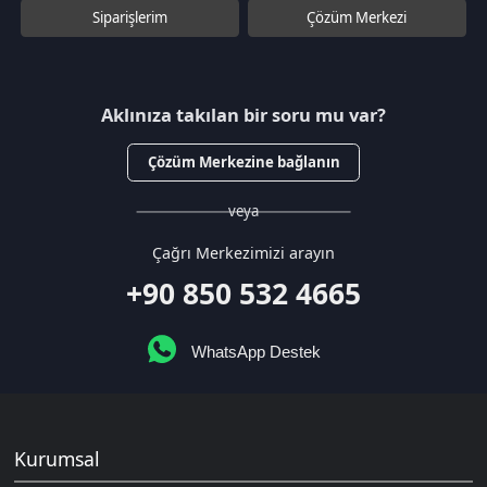
+90 850 532 4665
WhatsApp Destek
Kurumsal
Hakkımızda
Çözüm Merkezi
Sözleşmeler
Gizlilik Politikası
Kullanıcı Sözleşmesi
Satış Sözleşmesi
İptal & İade Koşulları
KVKK
Çerez Politikası
Üyelik
Şifremi Unuttum
Hesabım
Cüzdanım
Beğendiklerim