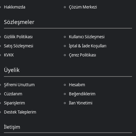
Siparişlerim
İlan Yönetimi
Destek Taleplerim
İletişim
Vergi Dairesi / Numarası
Kuzey Kıbrıs Türk Cumhuriyeti Gazimağusa Gelir ve Vergi Dairesi / 265-
002-985
Unvan
D.N.Z Bilişim Teknolojileri LTD
Adres
Salih Kanat Sk. Emek Apt. 12/2 Girne/KKTC
Müşteri Temsilcisi
+90 850 532 4665
İletişim E-Posta
Ödeme Yöntemleri