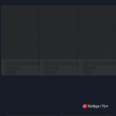
Türkçe / TL
Siparişlerim
Çözüm Merkezi
Aklınıza takılan bir soru mu var?
Çözüm Merkezine bağlanın
veya
Çağrı Merkezimizi arayın