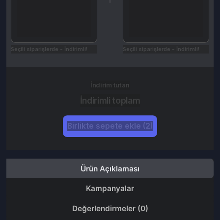
İndirim tutarı
İndirimli toplam
Birlikte sepete ekle (2)
Ürün Açıklaması
Kampanyalar
Değerlendirmeler (0)
İptal & İade Koşulları
Nasıl Kullanılır
Razer Gold 3500 TL Gift Card satın aldığınızda Razer sitesinden
etkinleştireceğiniz Razer Gold olarak teslim edilir.
Satın aldığınız ürünleri ''siparişlerim'' sayfası üzerinden
görüntüleyebilirsiniz.