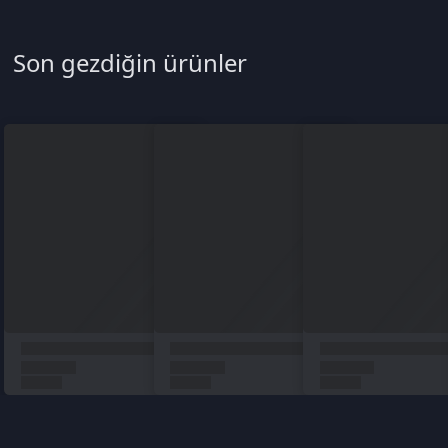
Türkçe / TL
Siparişlerim
Çözüm Merkezi
Aklınıza takılan bir soru mu var?
Çözüm Merkezine bağlanın