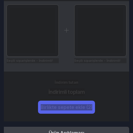
Seçili siparişlerde - İndirimli!
Seçili siparişlerde - İndirimli!
İndirim tutarı
İndirimli toplam
Birlikte sepete ekle (2)
Ürün Açıklaması
Kampanyalar
Değerlendirmeler (28)
İptal & İade Koşulları
Nasıl Kullanılır