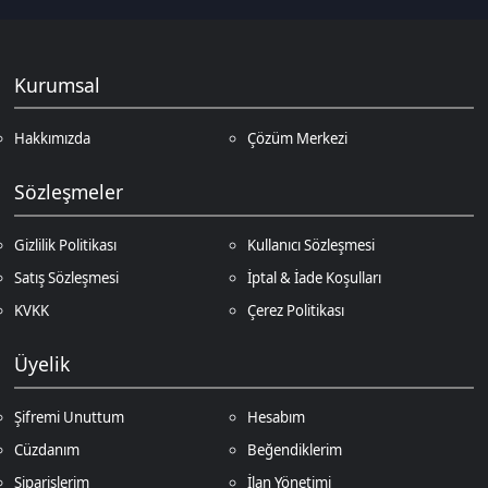
Üyelik
Şifremi Unuttum
Hesabım
Cüzdanım
Beğendiklerim
Siparişlerim
İlan Yönetimi
Destek Taleplerim
İletişim
Vergi Dairesi / Numarası
Kuzey Kıbrıs Türk Cumhuriyeti Gazimağusa Gelir ve Vergi Dairesi / 265-
002-985
Unvan
D.N.Z Bilişim Teknolojileri LTD
Adres
Salih Kanat Sk. Emek Apt. 12/2 Girne/KKTC
Müşteri Temsilcisi
+90 850 532 4665
İletişim E-Posta