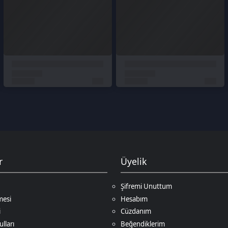
Üyelik
Şifremi Unuttum
Hesabım
Cüzdanım
Beğendiklerim
Siparişlerim
İlan Yönetimi
Destek Taleplerim