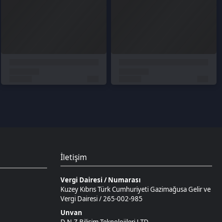
İletişim
Vergi Dairesi / Numarası
Kuzey Kıbrıs Türk Cumhuriyeti Gazimağusa Gelir ve
Vergi Dairesi / 265-002-985
Unvan
D.N.Z Bilişim Teknolojileri LTD
Adres
Salih Kanat Sk. Emek Apt. 12/2 Girne/KKTC
Müşteri Temsilcisi
+90 850 532 4665
İletişim E-Posta