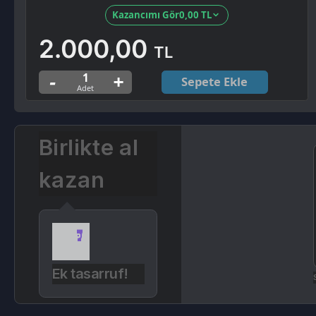
Sepete Ekle
Birlikte al
kazan
Ek tasarruf!
Seçili sip
Ürün Açıklaması
Kampanyalar
Değerlendirmeler (0)
Razer Gold 2000 TL Gift Card satın aldığınızda Razer sitesinden etkinleştirec
Satın aldığınız ürünleri ''siparişlerim'' sayfası üzerinden görüntüleyebil
Dijital ürünler kargo veya posta yolu ile gönderilmez.