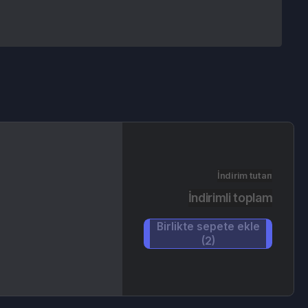
İndirim tutarı
İndirimli toplam
Birlikte sepete ekle
(2)