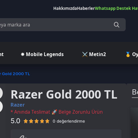
Hakkımızda
Haberler
Whatsapp Destek Hattı
Çekilişler
Ç
✵ Mobile Legends
⚔️ Metin2
🥇 Oyuncu Pazar
 2000 TL
Razer Gold 2000 TL
Benzer Ü
azer
 Anında Teslimat 🚀 Belge Zorunlu Ürün
.0
0 değerlendirme
Ürün Tipi
Prepaid