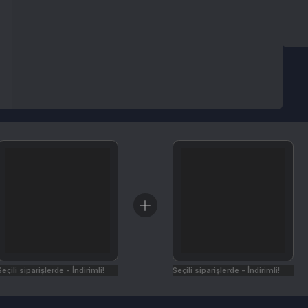
arişlerde - İndirimli!
Seçili siparişlerde - İndirimli!
İptal & İade Koşulları
Nasıl Kullanılır
eğiniz Razer Gold olarak teslim edilir.
irsiniz.