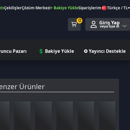
özüm Merkezi
+ Bakiye Yükle
Siparişlerim
Türkçe / TL
0
Giriş Yap
veya üye ol
ı
💲 Bakiye Yükle
✪ Yayıncı Destekle
rünler