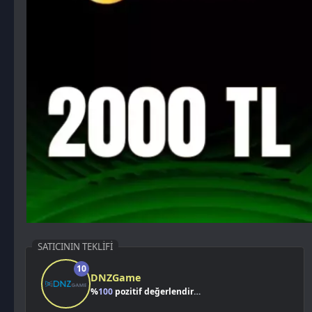
SATICININ TEKLIFI
10
DNZGame
%
100
pozitif değerlendirme
Kazancımı Gör
0,00 TL
2.000,00
TL