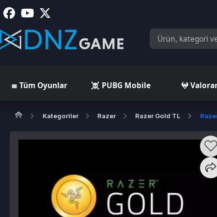
≣ Tüm Oyunlar
☠️ PUBG Mobile
𖤍 Valorant
Kategoriler
Razer
Razer Gold TL
Razer Gold
R
*
5