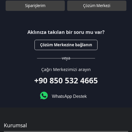
+90 850 532 4665
WhatsApp Destek
Kurumsal
Hakkımızda
Çözüm Merkezi
Sözleşmeler
Gizlilik Politikası
Kullanıcı Sözleşmesi
Satış Sözleşmesi
İptal & İade Koşulları
KVKK
Çerez Politikası
Üyelik
Şifremi Unuttum
Hesabım
Cüzdanım
Beğendiklerim