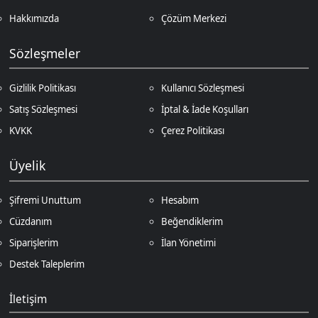
Siparişlerim
İlan Yönetimi
Destek Taleplerim
İletişim
Vergi Dairesi / Numarası
Kuzey Kıbrıs Türk Cumhuriyeti Gazimağusa Gelir ve Vergi Dairesi / 265-
002-985
Unvan
D.N.Z Bilişim Teknolojileri LTD
Adres
Salih Kanat Sk. Emek Apt. 12/2 Girne/KKTC
Müşteri Temsilcisi
+90 850 532 4665
İletişim E-Posta
Ödeme Yöntemleri