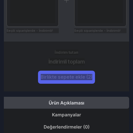
İndirim tutarı
İndirimli toplam
Birlikte sepete ekle (2)
Ürün Açıklaması
Kampanyalar
Değerlendirmeler (0)
İptal & İade Koşulları
Nasıl Kullanılır
Razer Gold 1500 TL Gift Card satın aldığınızda Razer sitesinden
etkinleştireceğiniz Razer Gold olarak teslim edilir.
Satın aldığınız ürünleri ''siparişlerim'' sayfası üzerinden
görüntüleyebilirsiniz.