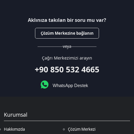
veya
Çağrı Merkezimizi arayın
+90 850 532 4665
WhatsApp Destek
Kurumsal
Hakkımızda
Çözüm Merkezi
Sözleşmeler
Gizlilik Politikası
Kullanıcı Sözleşmesi
Satış Sözleşmesi
İptal & İade Koşulları
KVKK
Çerez Politikası