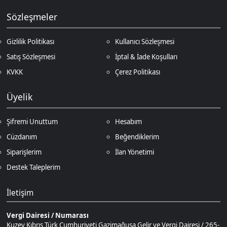
Üyelik
Şifremi Unuttum
Hesabım
Cüzdanım
Beğendiklerim
Siparişlerim
İlan Yönetimi
Destek Taleplerim
İletişim
Vergi Dairesi / Numarası
Kuzey Kıbrıs Türk Cumhuriyeti Gazimağusa Gelir ve Vergi Dairesi / 265-
002-985
Unvan
D.N.Z Bilişim Teknolojileri LTD
Adres
Salih Kanat Sk. Emek Apt. 12/2 Girne/KKTC
Müşteri Temsilcisi
+90 850 532 4665
İletişim E-Posta