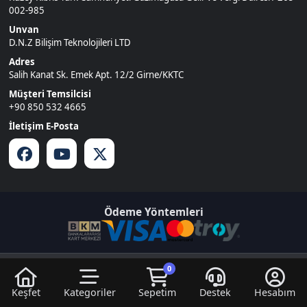
Ödeme Yöntemleri
© 2026
DNZGame
. Tüm Hakları
Bir
D.N.Z Bilişim Teknolojileri LTD
0
Saklıdır.
İştirakidir.
Keşfet
Kategoriler
Sepetim
Destek
Hesabım