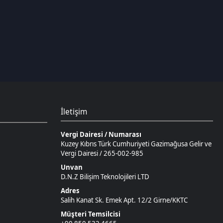
İletişim
Vergi Dairesi / Numarası
Kuzey Kıbrıs Türk Cumhuriyeti Gazimağusa Gelir ve
Vergi Dairesi / 265-002-985
Unvan
D.N.Z Bilişim Teknolojileri LTD
Adres
Salih Kanat Sk. Emek Apt. 12/2 Girne/KKTC
Müşteri Temsilcisi
+90 850 532 4665
İletişim E-Posta