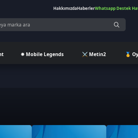
Hakkımızda
Haberler
Whatsapp Destek Hattı
Çekilişler
Ç
✵ Mobile Legends
⚔️ Metin2
🥇 Oyuncu Pazar