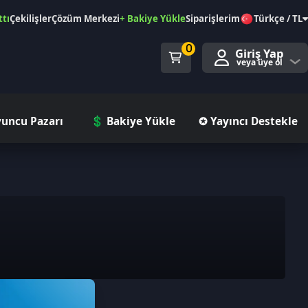
özüm Merkezi
+ Bakiye Yükle
Siparişlerim
Türkçe / TL
0
Giriş Yap
veya üye ol
ı
💲 Bakiye Yükle
✪ Yayıncı Destekle