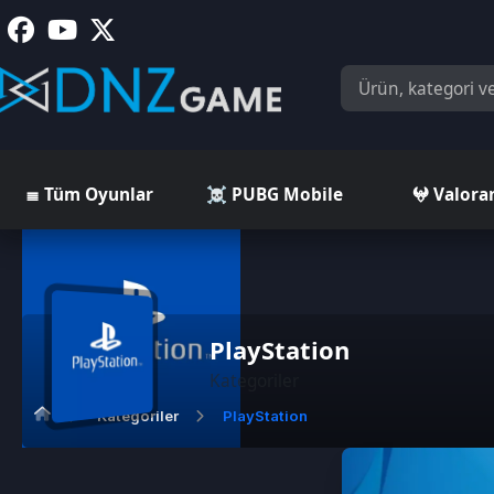
≣ Tüm Oyunlar
☠️ PUBG Mobile
𖤍 Valorant
PlayStation
Kategoriler
Kategoriler
PlayStation