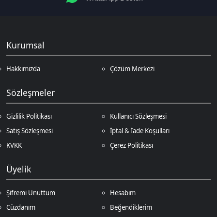
Üyelik
Şifremi Unuttum
Hesabım
Cüzdanım
Beğendiklerim
Siparişlerim
İlan Yönetimi
Destek Taleplerim
İletişim
Vergi Dairesi / Numarası
Kuzey Kıbrıs Türk Cumhuriyeti Gazimağusa Gelir ve Vergi Dairesi / 265-
002-985
Unvan
D.N.Z Bilişim Teknolojileri LTD
Adres
Salih Kanat Sk. Emek Apt. 12/2 Girne/KKTC
Müşteri Temsilcisi
+90 850 532 4665
İletişim E-Posta