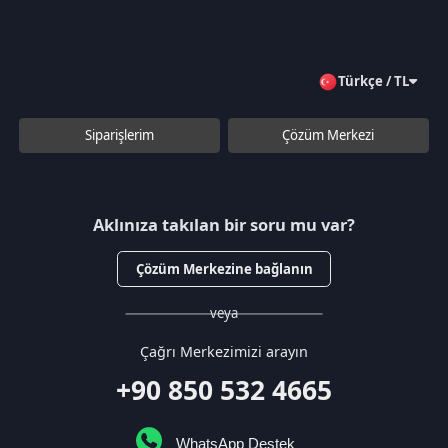
veya
Çağrı Merkezimizi arayın
+90 850 532 4665
WhatsApp Destek
Kurumsal
Hakkımızda
Çözüm Merkezi
Sözleşmeler
Gizlilik Politikası
Kullanıcı Sözleşmesi
Satış Sözleşmesi
İptal & İade Koşulları
KVKK
Çerez Politikası