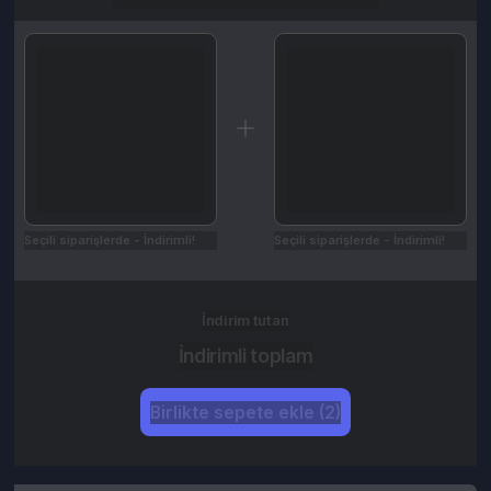
Seçili siparişlerde - İndirimli!
Seçili siparişlerde - İndirimli!
İndirim tutarı
İndirimli toplam
Birlikte sepete ekle (2)
Ürün Açıklaması
Kampanyalar
Değerlendirmeler (0)
İptal & İade Koşulları
Nasıl Kullanılır