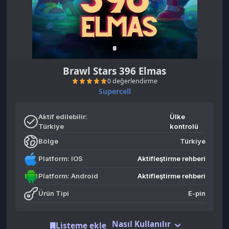
Brawl Stars 396 Elmas
Supercell
Aktif edilebilir:
Ülke
Türkiye
kontrolü
Bölge
Türkiye
0 değerlendirme
Platform: IOS
Aktifleştirme rehberi
Platform: Android
Aktifleştirme rehberi
Ürün Tipi
E-pin
Nasıl Kullanılır
Listeme ekle
Benzer Ürünler