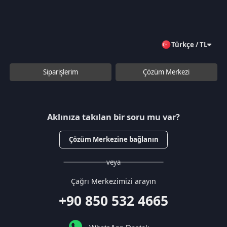
Çözüm Merkezine bağlanın
veya
Çağrı Merkezimizi arayın
+90 850 532 4665
WhatsApp Destek
Kurumsal
Hakkımızda
Çözüm Merkezi
Sözleşmeler
Gizlilik Politikası
Kullanıcı Sözleşmesi
Satış Sözleşmesi
İptal & İade Koşulları
KVKK
Çerez Politikası