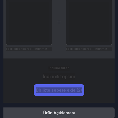
Seçili siparişlerde - İndirimli!
Seçili siparişlerde - İndirimli!
İndirim tutarı
İndirimli toplam
Birlikte sepete ekle (2)
Ürün Açıklaması
Kampanyalar
Değerlendirmeler (0)
İptal & İade Koşulları
Sistem Gereksinimleri