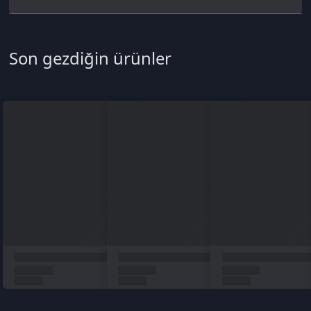
Türkçe / TL
Siparişlerim
Çözüm Merkezi
Aklınıza takılan bir soru mu var?