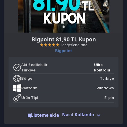
Bigpoint 81,90 TL Kupon
Bigpoint
Aktif edilebilir:
Ülke
Türkiye
kontrolü
Bölge
Türkiye
0 değerlendirme
Platform
Windows
Ürün Tipi
E-pin
Nasıl Kullanılır
Listeme ekle
Benzer Ürünler