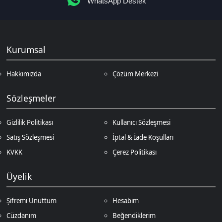
Üyelik
Şifremi Unuttum
Hesabım
Cüzdanım
Beğendiklerim
Siparişlerim
İlan Yönetimi
Destek Taleplerim
İletişim
Vergi Dairesi / Numarası
Kuzey Kıbrıs Türk Cumhuriyeti Gazimağusa Gelir ve Vergi Dairesi / 265-
002-985
Unvan
D.N.Z Bilişim Teknolojileri LTD
Adres
Salih Kanat Sk. Emek Apt. 12/2 Girne/KKTC
Müşteri Temsilcisi
+90 850 532 4665
İletişim E-Posta