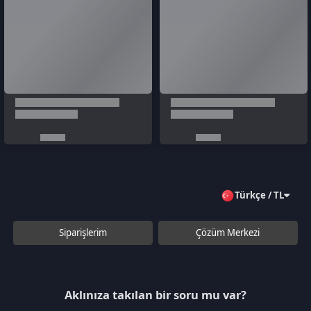
Aklınıza takılan bir soru mu var?
Çözüm Merkezine bağlanın
veya
Çağrı Merkezimizi arayın
+90 850 532 4665
WhatsApp Destek
Kurumsal
Hakkımızda
Çözüm Merkezi
Sözleşmeler
Gizlilik Politikası
Kullanıcı Sözleşmesi