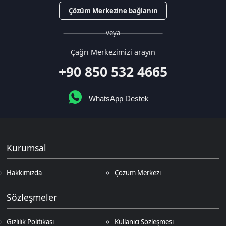
Satış Sözleşmesi
İptal & İade Koşulları
KVKK
Çerez Politikası
Üyelik
Şifremi Unuttum
Hesabım
Cüzdanım
Beğendiklerim
Siparişlerim
İlan Yönetimi
Destek Taleplerim
İletişim
Vergi Dairesi / Numarası
Kuzey Kıbrıs Türk Cumhuriyeti Gazimağusa Gelir ve Vergi Dairesi / 265-
002-985
Unvan
D.N.Z Bilişim Teknolojileri LTD
Adres
Salih Kanat Sk. Emek Apt. 12/2 Girne/KKTC