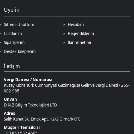
Kuzey Kıbrıs Türk Cumhuriyeti Gazimağusa Gelir ve Vergi Dairesi / 265-
002-985
Unvan
D.N.Z Bilişim Teknolojileri LTD
Adres
Salih Kanat Sk. Emek Apt. 12/2 Girne/KKTC
Müşteri Temsilcisi
+90 850 532 4665
İletişim E-Posta
Ödeme Yöntemleri
© 2026
DNZGame
. Tüm Hakları
Bir
D.N.Z Bilişim Teknolojileri LTD
0
Saklıdır.
İştirakidir.
Keşfet
Kategoriler
Sepetim
Destek
Hesabım