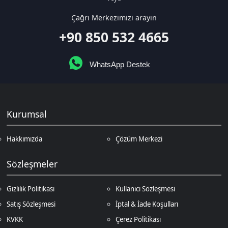
Kurumsal
Hakkımızda
Çözüm Merkezi
Sözleşmeler
Gizlilik Politikası
Kullanıcı Sözleşmesi
Satış Sözleşmesi
İptal & İade Koşulları
KVKK
Çerez Politikası
Üyelik
Şifremi Unuttum
Hesabım
Cüzdanım
Beğendiklerim
Siparişlerim
İlan Yönetimi
Destek Taleplerim
İletişim
Vergi Dairesi / Numarası