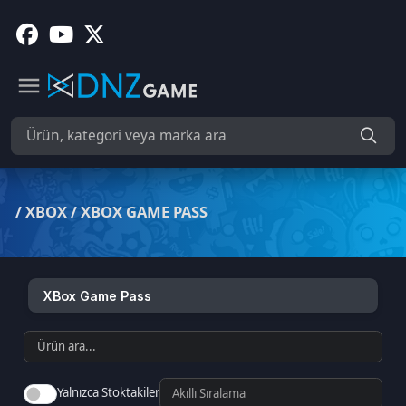
/
XBOX
/
XBOX GAME PASS
XBox Game Pass
Yalnızca Stoktakiler