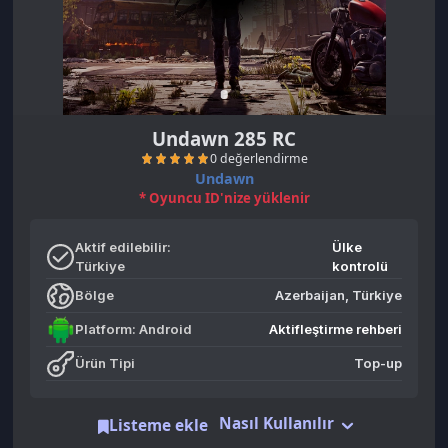
Undawn 285 RC
Undawn
* Oyuncu ID'nize yüklenir
Aktif edilebilir:
Ülke
Türkiye
kontrolü
Bölge
Azerbaijan, Türkiye
0 değerlendirme
Platform: Android
Aktifleştirme rehberi
Ürün Tipi
Top-up
Nasıl Kullanılır
Listeme ekle
Benzer Ürünler