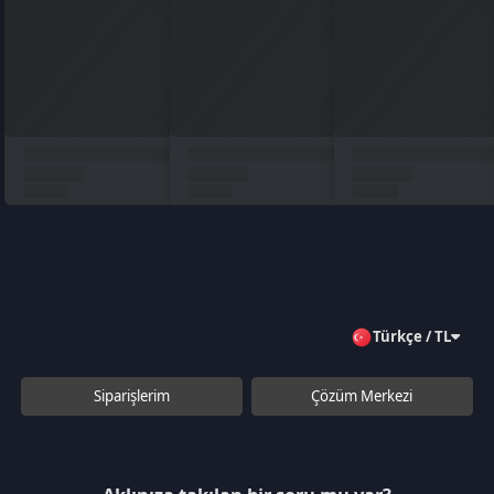
Türkçe / TL
Siparişlerim
Çözüm Merkezi
Aklınıza takılan bir soru mu var?
Çözüm Merkezine bağlanın
veya
Çağrı Merkezimizi arayın
+90 850 532 4665
WhatsApp Destek