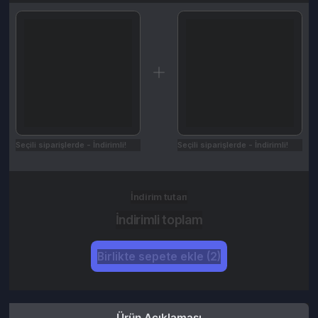
Seçili siparişlerde - İndirimli!
Seçili siparişlerde - İndirimli!
İndirim tutarı
İndirimli toplam
Birlikte sepete ekle (2)
Ürün Açıklaması
Kampanyalar
Değerlendirmeler (0)
İptal & İade Koşulları
Nasıl Kullanılır