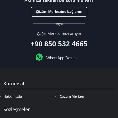
Kurumsal
Hakkımızda
Çözüm Merkezi
Sözleşmeler
Gizlilik Politikası
Kullanıcı Sözleşmesi
Satış Sözleşmesi
İptal & İade Koşulları
KVKK
Çerez Politikası
Üyelik
Şifremi Unuttum
Hesabım
Cüzdanım
Beğendiklerim
Siparişlerim
İlan Yönetimi
Destek Taleplerim