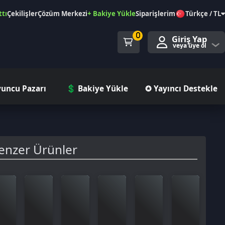
özüm Merkezi
+ Bakiye Yükle
Siparişlerim
Türkçe / TL
0
Giriş Yap
veya üye ol
ı
💲 Bakiye Yükle
✪ Yayıncı Destekle
rünler