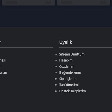
Şifremi Unuttum
Hesabım
Cüzdanım
Beğendiklerim
Siparişlerim
İlan Yönetimi
Destek Taleplerim
Ödeme Yöntemleri
Game
. Tüm Hakları Saklıdır.
Bir
D.N.Z Bilişim Teknolojileri LTD
İştirakidir.