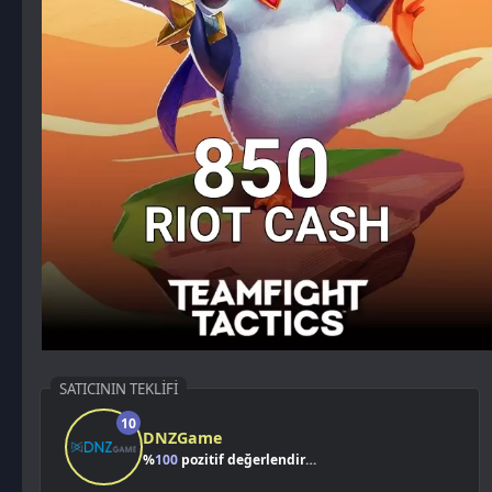
SATICININ TEKLIFI
10
DNZGame
%
100
pozitif değerlendirme
Kazancımı Gör
32,52 TL
%4
817,48
TL
850,00 TL