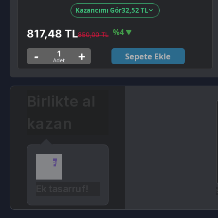
Sepete Ekle
Birlikte al
kazan
Ek tasarruf!
Seçili sip
Ürün Açıklaması
Kampanyalar
Değerlendirmeler (0)
devamını oku...