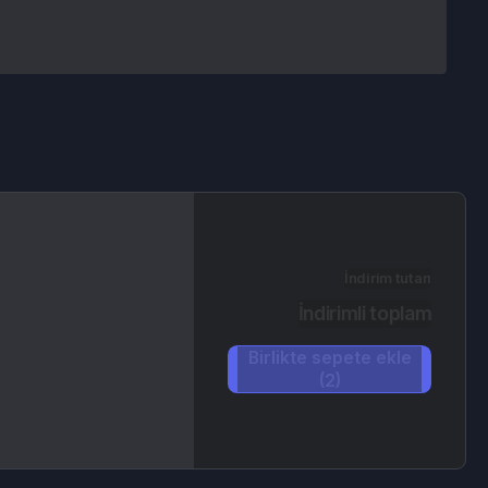
İndirim tutarı
İndirimli toplam
Birlikte sepete ekle
(2)