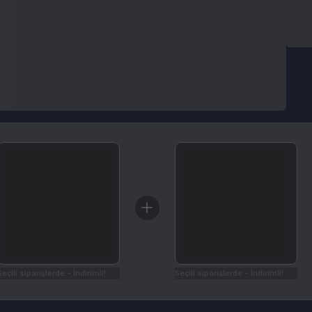
arişlerde - İndirimli!
Seçili siparişlerde - İndirimli!
İptal & İade Koşulları