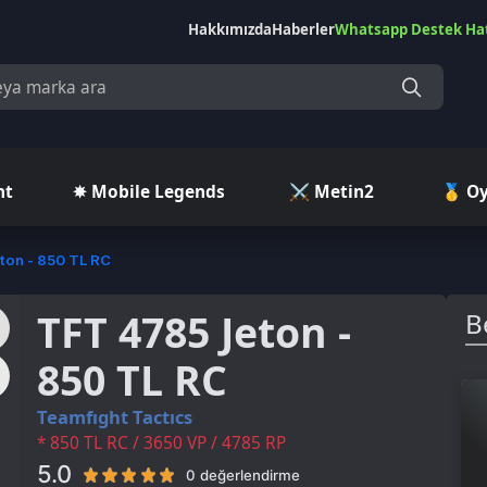
Hakkımızda
Haberler
Whatsapp Destek Hattı
Çekilişler
Ç
✵ Mobile Legends
⚔️ Metin2
🥇 Oyuncu Pazar
50 TL RC
TFT 4785 Jeton -
Benzer Ü
850 TL RC
eamfıght Tactıcs
 850 TL RC / 3650 VP / 4785 RP
.0
0 değerlendirme