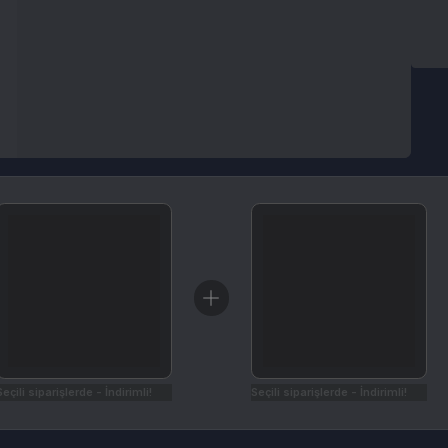
arişlerde - İndirimli!
Seçili siparişlerde - İndirimli!
İptal & İade Koşulları