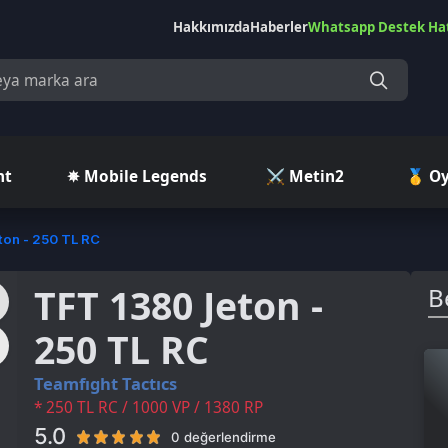
Hakkımızda
Haberler
Whatsapp Destek Hattı
Çekilişler
Ç
✵ Mobile Legends
⚔️ Metin2
🥇 Oyuncu Pazar
50 TL RC
TFT 1380 Jeton -
Benzer Ü
250 TL RC
eamfıght Tactıcs
 250 TL RC / 1000 VP / 1380 RP
.0
0 değerlendirme