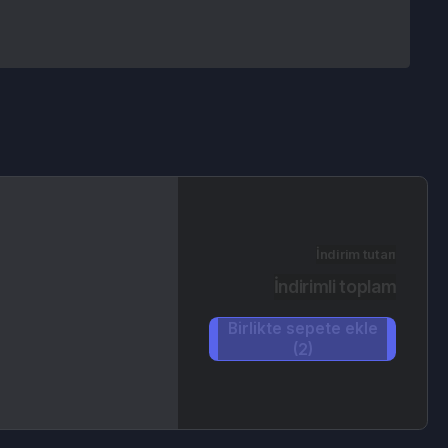
İndirim tutarı
İndirimli toplam
Birlikte sepete ekle
(2)