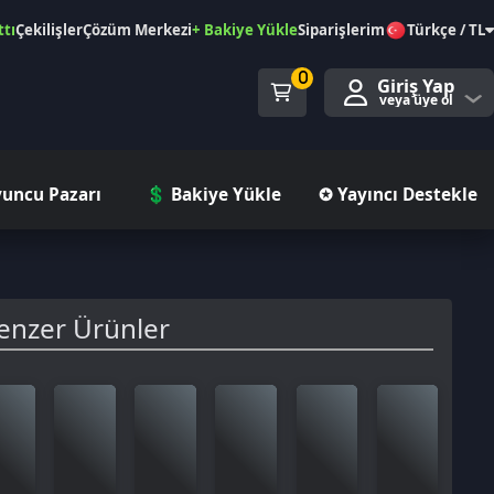
özüm Merkezi
+ Bakiye Yükle
Siparişlerim
Türkçe / TL
0
Giriş Yap
veya üye ol
ı
💲 Bakiye Yükle
✪ Yayıncı Destekle
rünler