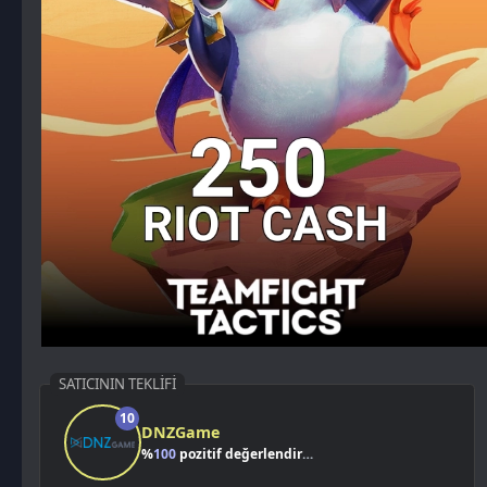
SATICININ TEKLIFI
10
DNZGame
%
100
pozitif değerlendirme
Kazancımı Gör
9,76 TL
%4
240,24
TL
250,00 TL