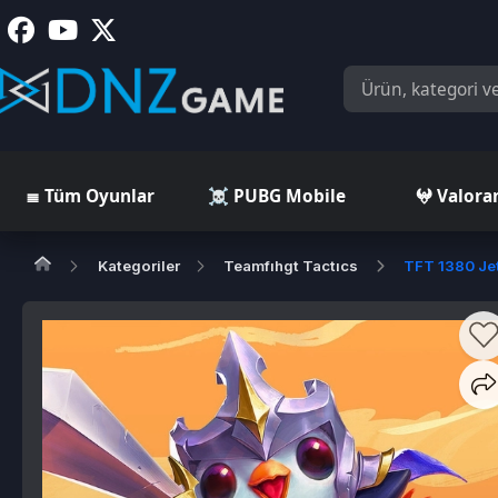
≣ Tüm Oyunlar
☠️ PUBG Mobile
𖤍 Valorant
Kategoriler
Teamfıhgt Tactıcs
TFT 1380 Jeton - 2
T
*
5