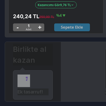
Sepete Ekle
Birlikte al
kazan
Ek tasarruf!
Seçili sip
Ürün Açıklaması
Kampanyalar
Değerlendirmeler (0)
devamını oku...