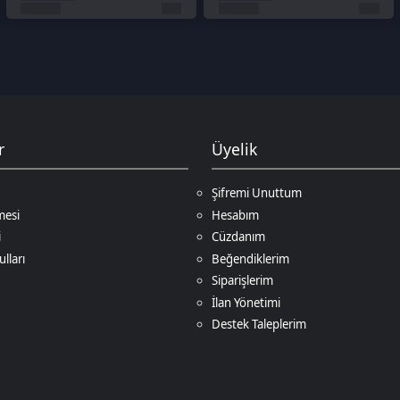
Şifremi Unuttum
Hesabım
Cüzdanım
Beğendiklerim
Siparişlerim
İlan Yönetimi
Destek Taleplerim
Ödeme Yöntemleri
Game
. Tüm Hakları Saklıdır.
Bir
D.N.Z Bilişim Teknolojileri LTD
İştirakidir.