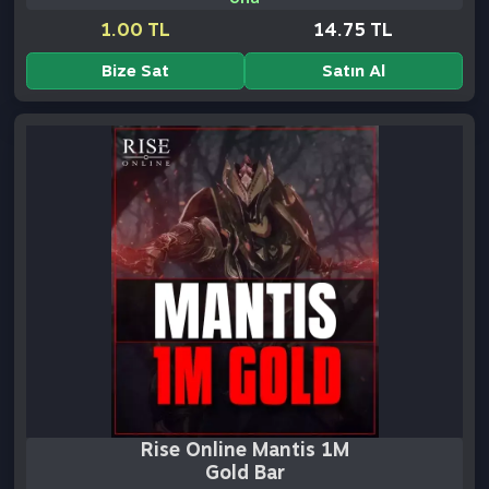
Rise Online Mantis 1M
Gold Bar
(0)
* Dorion 4 protean teleport gate arkası gordo bank
önü
3.20 TL
Stok
Tükendi
Bize Sat