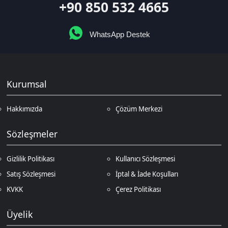
Satış Sözleşmesi
İptal & İade Koşulları
KVKK
Çerez Politikası
Üyelik
Şifremi Unuttum
Hesabım
Cüzdanım
Beğendiklerim
Siparişlerim
İlan Yönetimi
Destek Taleplerim
İletişim
Vergi Dairesi / Numarası
Kuzey Kıbrıs Türk Cumhuriyeti Gazimağusa Gelir ve Vergi Dairesi / 265-
002-985
Unvan
D.N.Z Bilişim Teknolojileri LTD
Adres
Salih Kanat Sk. Emek Apt. 12/2 Girne/KKTC