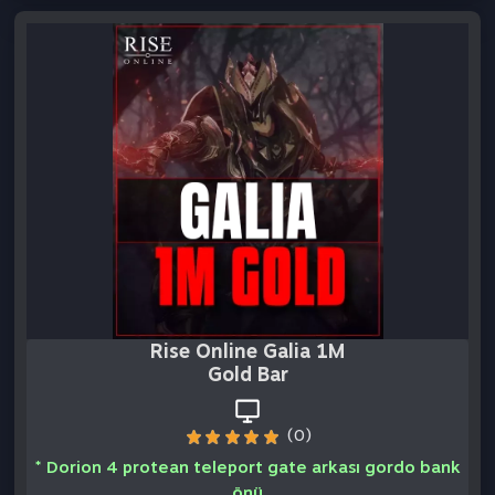
Rise Online Galia 1M
Gold Bar
(0)
* Dorion 4 protean teleport gate arkası gordo bank
önü
1.00 TL
14.75 TL
Bize Sat
Satın Al