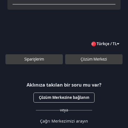
Aklınıza takılan bir soru mu var?
Çözüm Merkezine bağlanın
veya
Çağrı Merkezimizi arayın
+90 850 532 4665
WhatsApp Destek
Kurumsal
Hakkımızda
Çözüm Merkezi
Sözleşmeler
Gizlilik Politikası
Kullanıcı Sözleşmesi