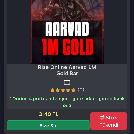
Rise Online Aarvad 1M
Gold Bar
(0)
* Dorion 4 protean teleport gate arkası gordo bank
önü
2.40 TL
Stok
Tükendi
Bize Sat