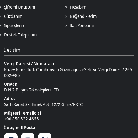
Müşteri Temsilcisi
+90 850 532 4665
İletişim E-Posta
Ödeme Yöntemleri
© 2026
DNZGame
. Tüm Hakları
Bir
D.N.Z Bilişim Teknolojileri LTD
0
Saklıdır.
İştirakidir.
Keşfet
Kategoriler
Sepetim
Destek
Hesabım