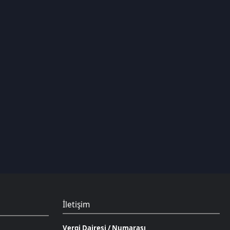
İletişim
Vergi Dairesi / Numarası
Kuzey Kıbrıs Türk Cumhuriyeti Gazimağusa Gelir ve
Vergi Dairesi / 265-002-985
Unvan
D.N.Z Bilişim Teknolojileri LTD
Adres
Salih Kanat Sk. Emek Apt. 12/2 Girne/KKTC
Müşteri Temsilcisi
+90 850 532 4665