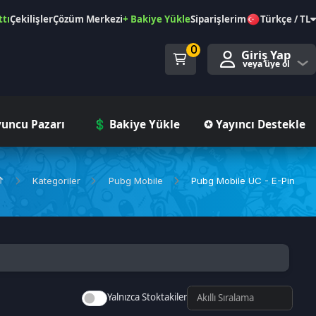
özüm Merkezi
+ Bakiye Yükle
Siparişlerim
Türkçe / TL
0
Giriş Yap
veya üye ol
ı
💲 Bakiye Yükle
✪ Yayıncı Destekle
iler
Pubg Mobile
Pubg Mobile UC - E-Pin
Yalnızca Stoktakiler