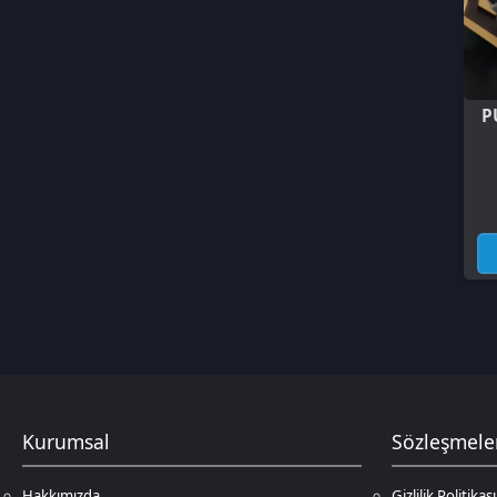
16,
Kurumsal
Sözleşmeler
Hakkımızda
Gizlilik Politikası
Çözüm Merkezi
Kullanıcı Sözleşmesi
Satış Sözleşmesi
İptal & İade Koşulları
KVKK
Çerez Politikası