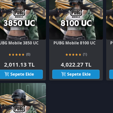
obile 3850 UC
PUBG Mobile 8100 UC
PUBG Mobile
(0)
(1)
011.13 TL
4,022.27 TL
8,044.
Sepete Ekle
Sepete Ekle
Sepet
obile 32400 UC