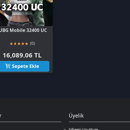
(0)
089.06 TL
Sepete Ekle
Üyelik
Şifremi Unuttum
Hesabım
Cüzdanım
Beğendiklerim
Siparişlerim
İlan Yönetimi
Destek Taleplerim