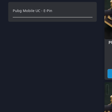
PUBG M
2,
PUBG M