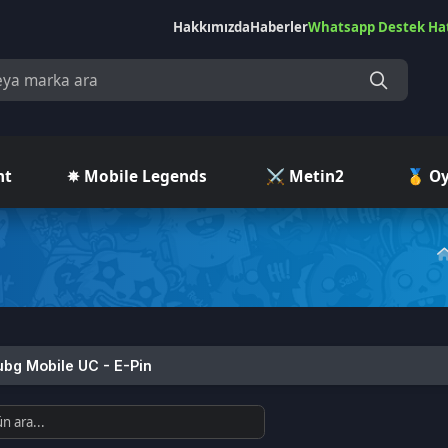
Hakkımızda
Haberler
Whatsapp Destek Hattı
Çekilişler
Ç
✵ Mobile Legends
⚔️ Metin2
🥇 Oyuncu Pazar
Kategor
bile UC - E-Pin