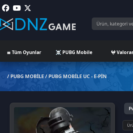
≣ Tüm Oyunlar
☠️ PUBG Mobile
𖤍 Valorant
/
PUBG MOBILE
/
PUBG MOBILE UC - E-PIN
Pubg Mo