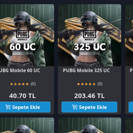
obile 60 UC
PUBG Mobile 325 UC
PUBG Mobile
(0)
(0)
0.70 TL
203.46 TL
406.9
Sepete Ekle
Sepete Ekle
Sepet