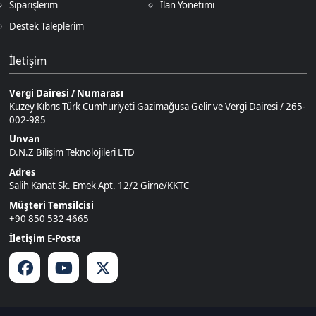
İletişim E-Posta
Ödeme Yöntemleri
© 2026
DNZGame
. Tüm Hakları
Bir
D.N.Z Bilişim Teknolojileri LTD
0
Saklıdır.
İştirakidir.
Keşfet
Kategoriler
Sepetim
Destek
Hesabım