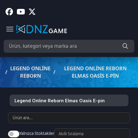
LEGEND ONLINE
LEGEND ONLINE REBORN
/
/
REBORN
ELMAS OASIS E-PIN
Legend Online Reborn Elmas Oasis E-pin
Yalnızca Stoktakiler