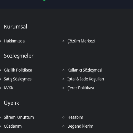
KVKK
Çerez Politikası
Üyelik
Şifremi Unuttum
Hesabım
Cüzdanım
Beğendiklerim
Siparişlerim
İlan Yönetimi
Destek Taleplerim
İletişim
Vergi Dairesi / Numarası
Kuzey Kıbrıs Türk Cumhuriyeti Gazimağusa Gelir ve Vergi Dairesi / 265-
002-985
Unvan
D.N.Z Bilişim Teknolojileri LTD
Adres
Salih Kanat Sk. Emek Apt. 12/2 Girne/KKTC
Müşteri Temsilcisi
+90 850 532 4665