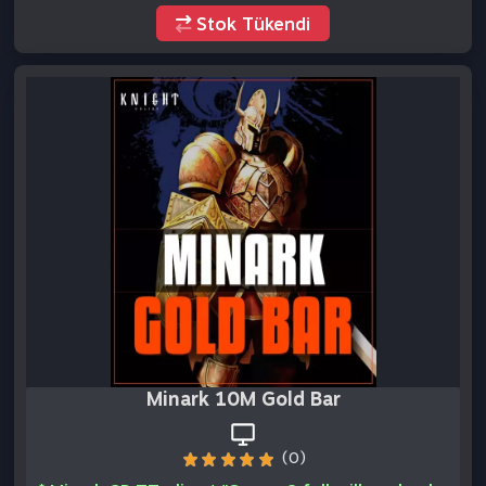
Minark 10M Gold Bar
(0)
* Minark GB TTeslimat "Server 2 folk village banka
önü''
Stok Tükendi