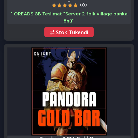
Pandora 10M Gold Bar
(0)
* Pandora GB Teslimat "Server 2 folk village banka
önü''
Stok Tükendi