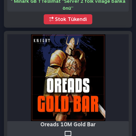
Oreads 10M Gold Bar
(0)
* OREADS GB Teslimat "Server 2 folk village banka
önü''
Stok Tükendi