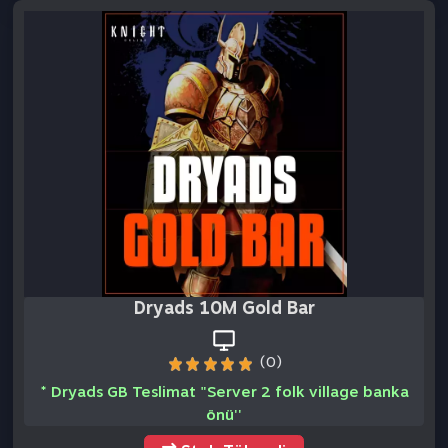
Dryads 10M Gold Bar
(0)
* Dryads GB Teslimat "Server 2 folk village banka
önü''
Stok Tükendi