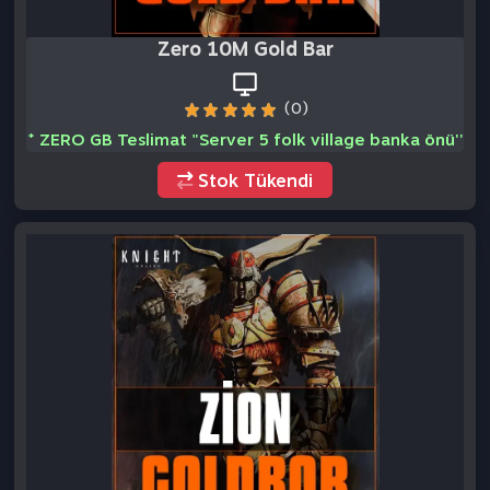
Zion 100M Gold Bar
(0)
* Zion SERVER C1 Sağ Banka (Nia) önüdür ''
Stok Tükendi