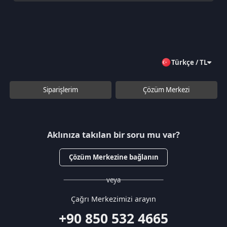
Kurumsal
Hakkımızda
Çözüm Merkezi
Sözleşmeler
Gizlilik Politikası
Kullanıcı Sözleşmesi
Satış Sözleşmesi
İptal & İade Koşulları
KVKK
Çerez Politikası
Üyelik
Şifremi Unuttum
Hesabım
Cüzdanım
Beğendiklerim
Siparişlerim
İlan Yönetimi
Destek Taleplerim
İletişim