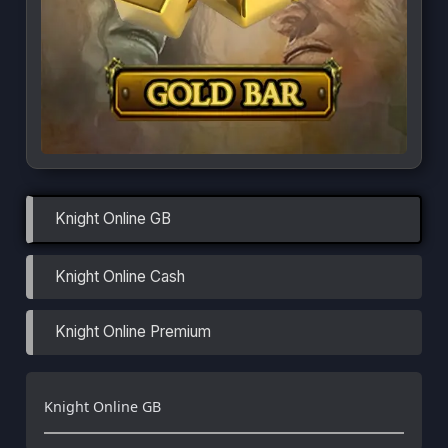
Türkçe / TL
Siparişlerim
Çözüm Merkezi
Aklınıza takılan bir soru mu var?
Çözüm Merkezine bağlanın
veya
Çağrı Merkezimizi arayın
+90 850 532 4665
WhatsApp Destek