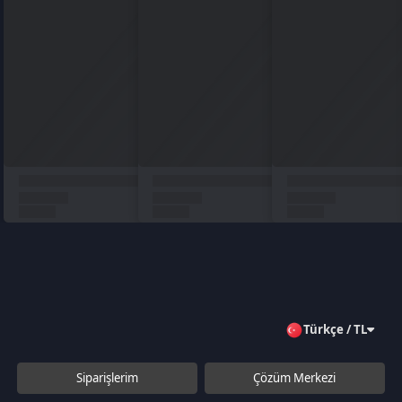
Türkçe / TL
Siparişlerim
Çözüm Merkezi
Aklınıza takılan bir soru mu var?
Çözüm Merkezine bağlanın
veya
Çağrı Merkezimizi arayın
+90 850 532 4665