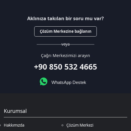
WhatsApp Destek
Kurumsal
Hakkımızda
Çözüm Merkezi
Sözleşmeler
Gizlilik Politikası
Kullanıcı Sözleşmesi
Satış Sözleşmesi
İptal & İade Koşulları
KVKK
Çerez Politikası
Üyelik
Şifremi Unuttum
Hesabım
Cüzdanım
Beğendiklerim
Siparişlerim
İlan Yönetimi