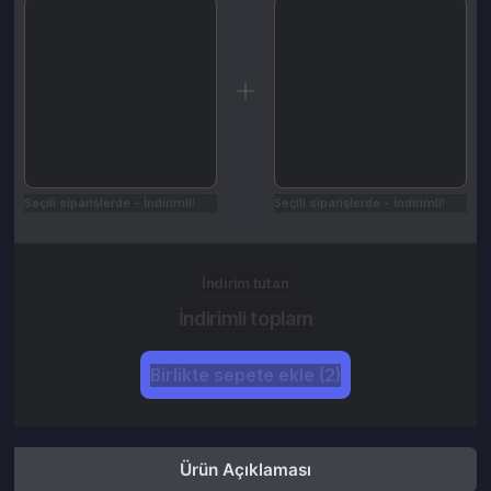
Seçili siparişlerde - İndirimli!
Seçili siparişlerde - İndirimli!
İndirim tutarı
İndirimli toplam
Birlikte sepete ekle (2)
Ürün Açıklaması
Kampanyalar
Değerlendirmeler (0)
İptal & İade Koşulları
Yaş Sınırlamaları