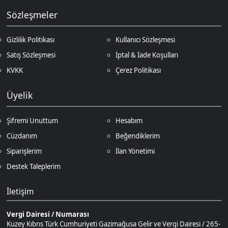
Destek Taleplerim
İletişim
Vergi Dairesi / Numarası
Kuzey Kıbrıs Türk Cumhuriyeti Gazimağusa Gelir ve Vergi Dairesi / 265-
002-985
Unvan
D.N.Z Bilişim Teknolojileri LTD
Adres
Salih Kanat Sk. Emek Apt. 12/2 Girne/KKTC
Müşteri Temsilcisi
+90 850 532 4665
İletişim E-Posta
Ödeme Yöntemleri