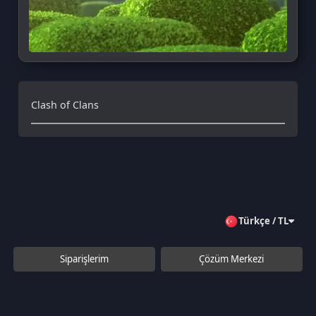
Türkçe / TL
Siparişlerim
Çözüm Merkezi
Aklınıza takılan bir soru mu var?
Çözüm Merkezine bağlanın
veya
Çağrı Merkezimizi arayın
+90 850 532 4665
WhatsApp Destek