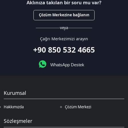
Kurumsal
Hakkımızda
Çözüm Merkezi
Sözleşmeler
Gizlilik Politikası
Kullanıcı Sözleşmesi
Satış Sözleşmesi
İptal & İade Koşulları
KVKK
Çerez Politikası
Üyelik
Şifremi Unuttum
Hesabım
Cüzdanım
Beğendiklerim
Siparişlerim
İlan Yönetimi
Destek Taleplerim