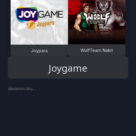
WolfTeam Nakit
Joypara
Joygame
devamını oku...