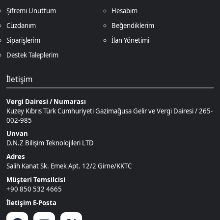
Vergi Dairesi / Numarası
Kuzey Kıbrıs Türk Cumhuriyeti Gazimağusa Gelir ve Vergi Dairesi / 265-
002-985
Unvan
D.N.Z Bilişim Teknolojileri LTD
Adres
Salih Kanat Sk. Emek Apt. 12/2 Girne/KKTC
Müşteri Temsilcisi
+90 850 532 4665
İletişim E-Posta
Ödeme Yöntemleri
© 2026
DNZGame
. Tüm Hakları
Bir
D.N.Z Bilişim Teknolojileri LTD
0
Saklıdır.
İştirakidir.
Keşfet
Kategoriler
Sepetim
Destek
Hesabım