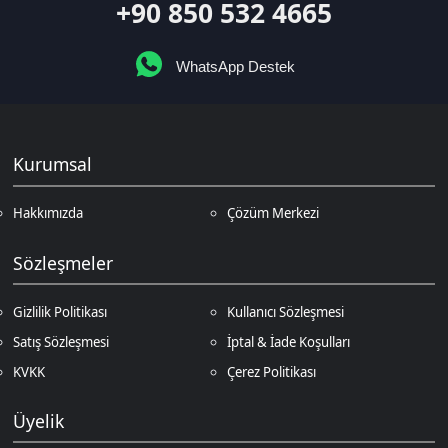
Kurumsal
Hakkımızda
Çözüm Merkezi
Sözleşmeler
Gizlilik Politikası
Kullanıcı Sözleşmesi
Satış Sözleşmesi
İptal & İade Koşulları
KVKK
Çerez Politikası
Üyelik
Şifremi Unuttum
Hesabım
Cüzdanım
Beğendiklerim
Siparişlerim
İlan Yönetimi
Destek Taleplerim
İletişim