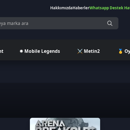
Hakkımızda
Haberler
Whatsapp Destek Hattı
Çekilişler
Ç
✵ Mobile Legends
⚔️ Metin2
🥇 Oyuncu Pazar