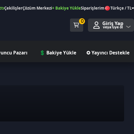
özüm Merkezi
+ Bakiye Yükle
Siparişlerim
Türkçe / TL
0
Giriş Yap
veya üye ol
ı
💲 Bakiye Yükle
✪ Yayıncı Destekle