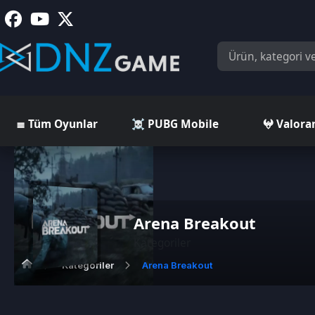
≣ Tüm Oyunlar
☠️ PUBG Mobile
𖤍 Valorant
Arena Breakout
Kategoriler
Kategoriler
Arena Breakout