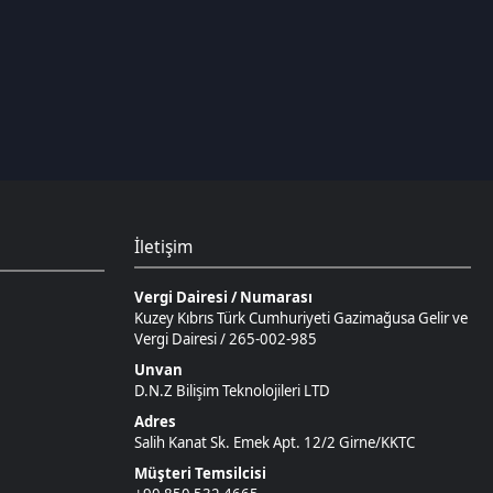
İletişim
Vergi Dairesi / Numarası
Kuzey Kıbrıs Türk Cumhuriyeti Gazimağusa Gelir ve
Vergi Dairesi / 265-002-985
Unvan
D.N.Z Bilişim Teknolojileri LTD
Adres
Salih Kanat Sk. Emek Apt. 12/2 Girne/KKTC
Müşteri Temsilcisi
+90 850 532 4665
İletişim E-Posta