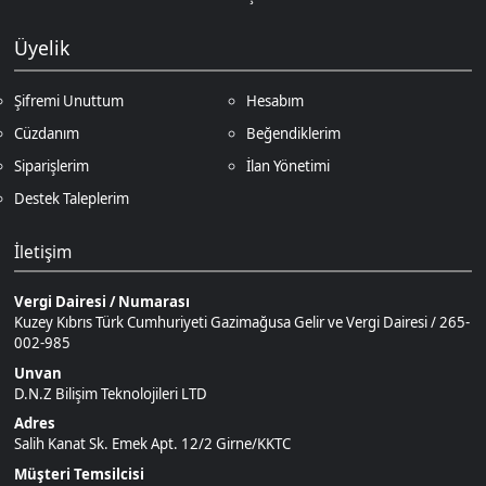
Siparişlerim
İlan Yönetimi
Destek Taleplerim
İletişim
Vergi Dairesi / Numarası
Kuzey Kıbrıs Türk Cumhuriyeti Gazimağusa Gelir ve Vergi Dairesi / 265-
002-985
Unvan
D.N.Z Bilişim Teknolojileri LTD
Adres
Salih Kanat Sk. Emek Apt. 12/2 Girne/KKTC
Müşteri Temsilcisi
+90 850 532 4665
İletişim E-Posta
Ödeme Yöntemleri