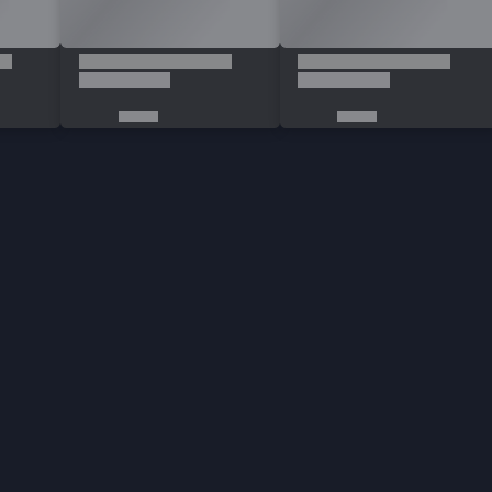
İletişim
Vergi Dairesi / Numarası
Kuzey Kıbrıs Türk Cumhuriyeti Gazimağusa Gelir ve
Vergi Dairesi / 265-002-985
Unvan