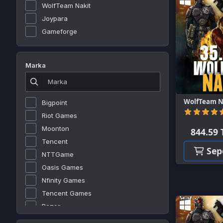
Gameforge
Marka
WolfTeam Nakit - 
Bigpoint
(0)
Riot Games
Moonton
844.59 TL
Tencent
Sepete E
NTTGame
Oasis Games
Nfinity Games
Tencent Games
Razer
Rokogame
Roblox Corporation
Ürün Çeşidi
Joymax
E-pin
Gamegami