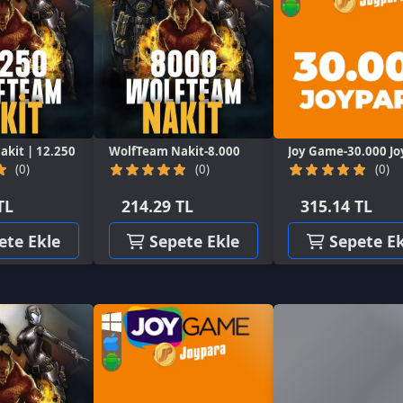
12.250
WolfTeam Nakit-8.000
Joy Game-30.000 Joypara
5.
(0)
(0)
214.29 TL
315.14 TL
kle
Sepete Ekle
Sepete Ekle
3.850
Joy Game-10.000 Joypara
(0)