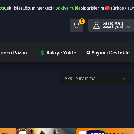
özüm Merkezi
+ Bakiye Yükle
Siparişlerim
Türkçe / TL
0
Giriş Yap
veya üye ol
ı
💲 Bakiye Yükle
✪ Yayıncı Destekle