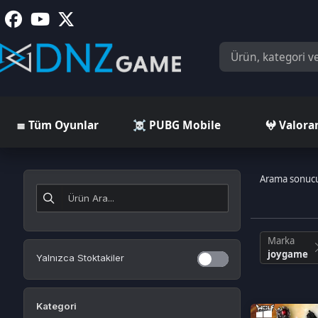
≣ Tüm Oyunlar
☠️ PUBG Mobile
𖤍 Valorant
Arama sonucunda
23
Marka
joygame
Yalnızca Stoktakiler
Kategori
WolfTeam Nakit
Joypara