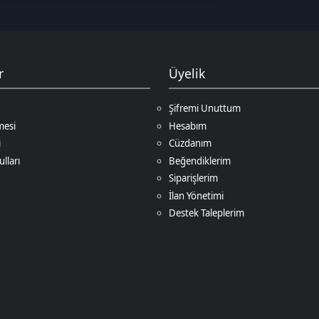
Beğendiklerim
Siparişlerim
İlan Yönetimi
Destek Taleplerim
Ödeme Yöntemleri
Game
. Tüm Hakları Saklıdır.
Bir
D.N.Z Bilişim Teknolojileri LTD
İştirakidir.