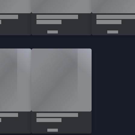
Üyelik
Şifremi Unuttum
Hesabım
Cüzdanım