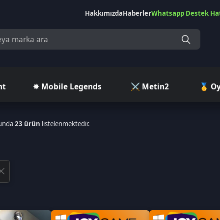
Hakkımızda
Haberler
Whatsapp Destek Hattı
Çekilişler
Ç
✵ Mobile Legends
⚔️ Metin2
🥇 Oyuncu Pazar
 ürün
listelenmektedir.