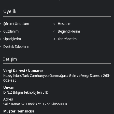
Siparişlerim
İlan Yönetimi
Destek Taleplerim
İletişim
Vergi Dairesi / Numarası
Kuzey Kıbrıs Türk Cumhuriyeti Gazimağusa Gelir ve Vergi Dairesi / 265-
002-985
Unvan
D.N.Z Bilişim Teknolojileri LTD
Adres
Salih Kanat Sk. Emek Apt. 12/2 Girne/KKTC
Müşteri Temsilcisi
+90 850 532 4665
İletişim E-Posta
Ödeme Yöntemleri