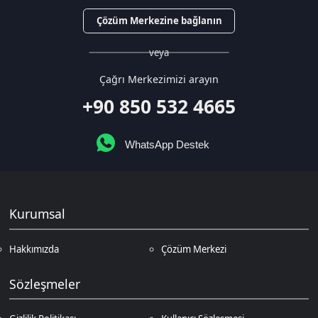
Gizlilik Politikası
Kullanıcı Sözleşmesi
Satış Sözleşmesi
İptal & İade Koşulları
KVKK
Çerez Politikası
Üyelik
Şifremi Unuttum
Hesabım
Cüzdanım
Beğendiklerim
Siparişlerim
İlan Yönetimi
Destek Taleplerim
İletişim
Vergi Dairesi / Numarası
Kuzey Kıbrıs Türk Cumhuriyeti Gazimağusa Gelir ve Vergi Dairesi / 265-
002-985
Unvan
D.N.Z Bilişim Teknolojileri LTD
Adres
Salih Kanat Sk. Emek Apt. 12/2 Girne/KKTC