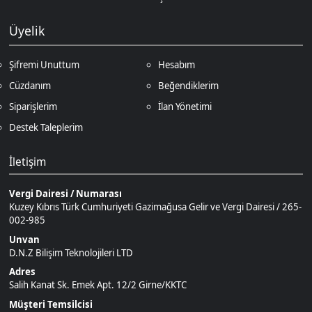
Siparişlerim
İlan Yönetimi
Destek Taleplerim
İletişim
Vergi Dairesi / Numarası
Kuzey Kıbrıs Türk Cumhuriyeti Gazimağusa Gelir ve Vergi Dairesi / 265-
002-985
Unvan
D.N.Z Bilişim Teknolojileri LTD
Adres
Salih Kanat Sk. Emek Apt. 12/2 Girne/KKTC
Müşteri Temsilcisi
+90 850 532 4665
İletişim E-Posta
Ödeme Yöntemleri