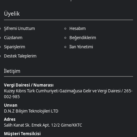
Siparişlerim
İlan Yönetimi
Destek Taleplerim
İletişim
Vergi Dairesi / Numarası
Kuzey Kıbrıs Türk Cumhuriyeti Gazimağusa Gelir ve Vergi Dairesi / 265-
002-985
Unvan
D.N.Z Bilişim Teknolojileri LTD
Adres
Salih Kanat Sk. Emek Apt. 12/2 Girne/KKTC
Müşteri Temsilcisi
+90 850 532 4665
İletişim E-Posta
Ödeme Yöntemleri