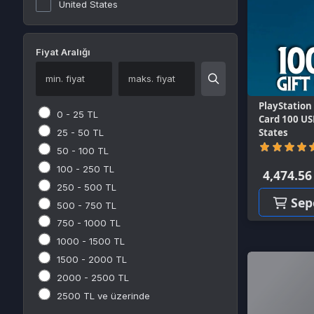
miHoYo
PlayStation Networ
PUBG Mobile
0 - 25 TL
Marvel Entertainment
Card 100 USD PSN 
FIFA Mobile
States
25 - 50 TL
Gameforge
(0)
Supercell
50 - 100 TL
Milli Piyango
100 - 250 TL
4,474.56 TL
Tencent
250 - 500 TL
Sepete E
Switch
500 - 750 TL
GOG.COM
750 - 1000 TL
Microsoft Store
1000 - 1500 TL
uPlay
1500 - 2000 TL
Rockstar Games Launcher
2000 - 2500 TL
Appstore
2500 TL ve üzerinde
Rockstar Games
İndirimli Ürünler
Kampanyalı Ürünler