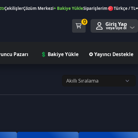
özüm Merkezi
+ Bakiye Yükle
Siparişlerim
Türkçe / TL
0
Giriş Yap
veya üye ol
ı
💲 Bakiye Yükle
✪ Yayıncı Destekle