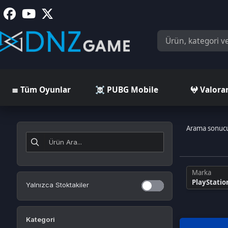
≣ Tüm Oyunlar
☠️ PUBG Mobile
𖤍 Valorant
Arama sonucunda
12
Marka
PlayStation
Yalnızca Stoktakiler
Kategori
PlayStation Gift Card US
PlayStation Plus Card TR