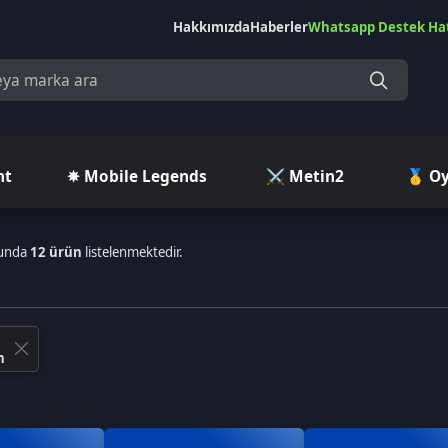
Hakkımızda
Haberler
Whatsapp Destek Hattı
Çekilişler
Ç
✵ Mobile Legends
⚔️ Metin2
🥇 Oyuncu Pazar
 ürün
listelenmektedir.