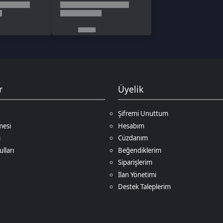
Şifremi Unuttum
Hesabım
Cüzdanım
Beğendiklerim
Siparişlerim
İlan Yönetimi
Destek Taleplerim
Ödeme Yöntemleri
Game
. Tüm Hakları Saklıdır.
Bir
D.N.Z Bilişim Teknolojileri LTD
İştirakidir.