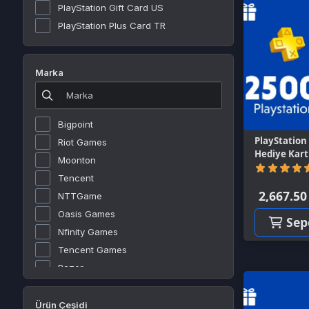
Marka
Bigpoint
PlayStation Netwo
Riot Games
Hediye Kartı 2500 
Moonton
(0)
Tencent
2,667.50 TL
NTTGame
Oasis Games
Sepete E
Nfinity Games
Tencent Games
Razer
Rokogame
Roblox Corporation
Ürün Çeşidi
Joymax
Gift Card
Gamegami
Valve Corporation
Platformlar