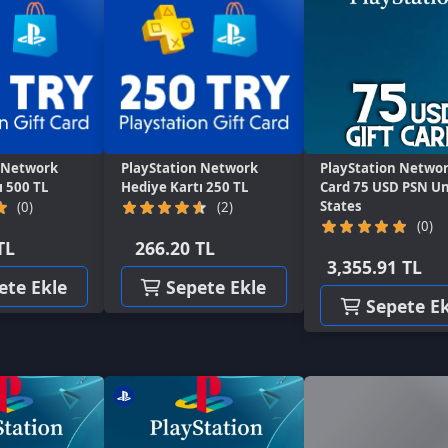
rk
PlayStation Network
PlayStation Network Gift
Pl
L
Hediye Kartı 250 TL
Card 75 USD PSN United
Ca
States
St
(2)
(0)
266.20 TL
3,355.91 TL
2
kle
Sepete Ekle
Sepete Ekle