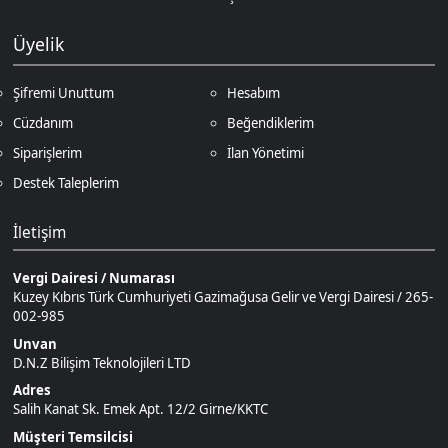
Siparişlerim
İlan Yönetimi
Destek Taleplerim
İletişim
Vergi Dairesi / Numarası
Kuzey Kıbrıs Türk Cumhuriyeti Gazimağusa Gelir ve Vergi Dairesi / 265-
002-985
Unvan
D.N.Z Bilişim Teknolojileri LTD
Adres
Salih Kanat Sk. Emek Apt. 12/2 Girne/KKTC
Müşteri Temsilcisi
+90 850 532 4665
İletişim E-Posta
Ödeme Yöntemleri