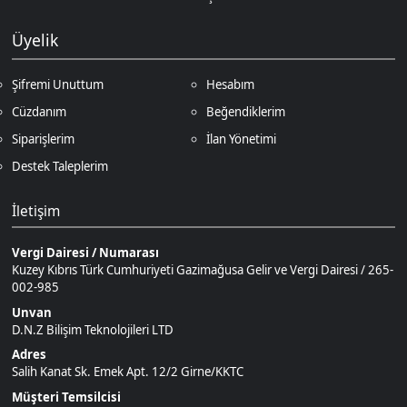
Siparişlerim
İlan Yönetimi
Destek Taleplerim
İletişim
Vergi Dairesi / Numarası
Kuzey Kıbrıs Türk Cumhuriyeti Gazimağusa Gelir ve Vergi Dairesi / 265-
002-985
Unvan
D.N.Z Bilişim Teknolojileri LTD
Adres
Salih Kanat Sk. Emek Apt. 12/2 Girne/KKTC
Müşteri Temsilcisi
+90 850 532 4665
İletişim E-Posta
Ödeme Yöntemleri