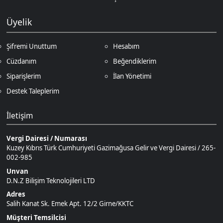
Siparişlerim
İlan Yönetimi
Destek Taleplerim
İletişim
Vergi Dairesi / Numarası
Kuzey Kıbrıs Türk Cumhuriyeti Gazimağusa Gelir ve Vergi Dairesi / 265-
002-985
Unvan
D.N.Z Bilişim Teknolojileri LTD
Adres
Salih Kanat Sk. Emek Apt. 12/2 Girne/KKTC
Müşteri Temsilcisi
+90 850 532 4665
İletişim E-Posta
Ödeme Yöntemleri