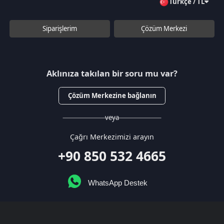
WhatsApp Destek
Kurumsal
Hakkımızda
Çözüm Merkezi
Sözleşmeler
Gizlilik Politikası
Kullanıcı Sözleşmesi
Satış Sözleşmesi
İptal & İade Koşulları
KVKK
Çerez Politikası
Üyelik
Şifremi Unuttum
Hesabım
Cüzdanım
Beğendiklerim
Siparişlerim
İlan Yönetimi