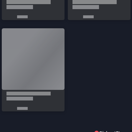
Türkçe / TL
Siparişlerim
Çözüm Merkezi
Aklınıza takılan bir soru mu var?
Çözüm Merkezine bağlanın
veya
Çağrı Merkezimizi arayın
+90 850 532 4665