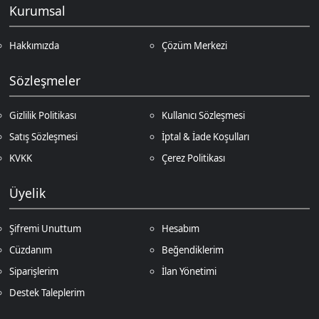
Destek Taleplerim
İletişim
Vergi Dairesi / Numarası
Kuzey Kıbrıs Türk Cumhuriyeti Gazimağusa Gelir ve Vergi Dairesi / 265-
002-985
Unvan
D.N.Z Bilişim Teknolojileri LTD
Adres
Salih Kanat Sk. Emek Apt. 12/2 Girne/KKTC
Müşteri Temsilcisi
+90 850 532 4665
İletişim E-Posta
Ödeme Yöntemleri