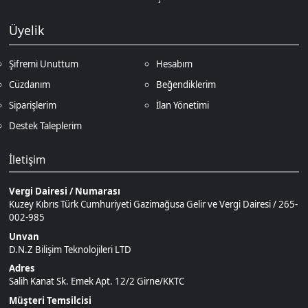
Siparişlerim
İlan Yönetimi
Destek Taleplerim
İletişim
Vergi Dairesi / Numarası
Kuzey Kıbrıs Türk Cumhuriyeti Gazimağusa Gelir ve Vergi Dairesi / 265-
002-985
Unvan
D.N.Z Bilişim Teknolojileri LTD
Adres
Salih Kanat Sk. Emek Apt. 12/2 Girne/KKTC
Müşteri Temsilcisi
+90 850 532 4665
İletişim E-Posta
Ödeme Yöntemleri